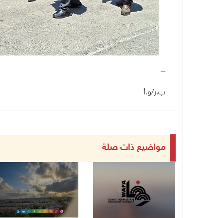
ــــ
ب.ر/و.أ
مواضيع ذات صلة