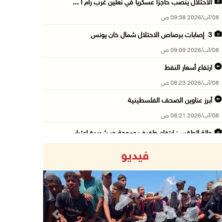
الاحتلال ينصب حاجزا عسكريا في نعلين غرب رام ا ...
08/آب/2026 09:38 ص
3 إصابات برصاص الاحتلال شمال خان يونس
08/آب/2026 09:09 ص
ارتفاع أسعار النفط
08/آب/2026 08:23 ص
أبرز عناوين الصحف الفلسطينية
08/آب/2026 08:21 ص
حالة الطقس: ارتفاع طفيف وموجة حر شديدة اعتبار ...
08/آب/2026 07:52 ص
فيديو
تواصل انتهاكات الاحتلال والمستعمرين: إصابات و ...
08/آب/2026 12:01 ص
قوات الاحتلال تقتحم بيت فجار جنوب بيت لحم
07/آب/2026 11:49 م
Previous
Next