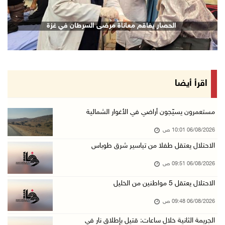
(محدث) الاحتلال يواصل عدوانه على مخيم قلنديا ...
الحصار يفاقم معاناة مرضى السرطان في غزة
06/آب/2026 09:25 ص
السلطات الإسرائيلية تهدم بناية سكنية في كفر ق ...
06/آب/2026 09:07 ص
الاحتلال يعتقل شابا من دير الغصون ويقتحم بلدا ...
اقرأ أيضا
06/آب/2026 08:54 ص
الاحتلال يعتقل 4 مواطنين من محافظة نابلس
مستعمرون يسيّجون أراضي في الأغوار الشمالية
06/آب/2026 08:36 ص
06/08/2026 10:01 ص
الاحتلال يقتحم قلقيلية وعزون عتمة وبيت أمين
الاحتلال يعتقل طفلا من تياسير شرق طوباس
06/آب/2026 07:49 ص
06/08/2026 09:51 ص
الطقس: الحرارة أعلى من معدلها السنوي العام
الاحتلال يعتقل 5 مواطنين من الخليل
06/آب/2026 07:46 ص
06/08/2026 09:48 ص
تواصل انتهاكات الاحتلال ومستعمريه: إصابات واع ...
الجريمة الثانية خلال ساعات: قتيل بإطلاق نار في
05/آب/2026 11:08 م