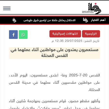
أهم الاخبار
الاحتلال يعتقل طفلا من تياسير شرق طوباس
مستعمر
MENU
الرئيسية
انتهاكات إسرائيلية
تاريخ النشر: 20/07/2025 12:35 م
مستعمرون يعتدون على مواطنين أثناء عملهما في
القدس المحتلة
القدس 20-7-2025 وفا- اعتدى مستعمرون، اليوم الأحد،
على مواطنين مقدسيين أثناء عملهما في مدينة القدس
المحتلة.
وأظهر مقطع مصور، قيام مستعمرين بمهاجمة شابين أثناء
عملهما في محل تجاري "سوبر ماركت"، والاعتداء عليهما،