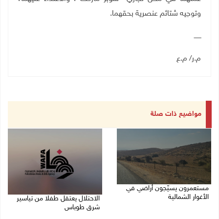
وتوجيه شتائم عنصرية بحقهما.
ـــــــ
م.ر/ م.ع
مواضيع ذات صلة
مستعمرون يسيّجون أراضي في
الأغوار الشمالية
الاحتلال يعتقل طفلا من تياسير
شرق طوباس
06/08/2026 10:01 ص