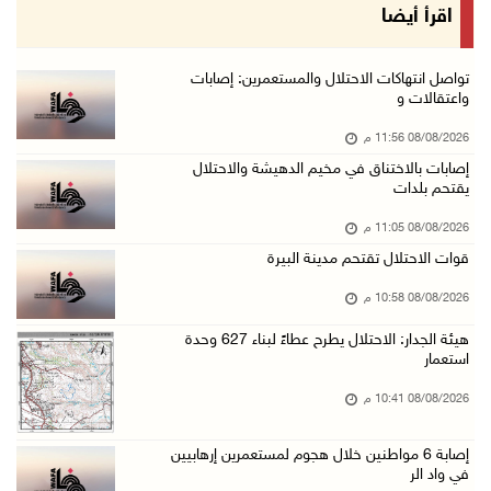
الاحتلال ينصب حواجز طيارة في محيط مخيم طولكرم ...
اقرأ أيضا
08/آب/2026 07:56 م
مستعمرون يهاجمون قرية أبو فلاح
تواصل انتهاكات الاحتلال والمستعمرين: إصابات
واعتقالات و
08/آب/2026 07:07 م
08/08/2026 11:56 م
مستعمرون يقتحمون بلدة بيت عور التحتا وقرية جل ...
إصابات بالاختناق في مخيم الدهيشة والاحتلال
08/آب/2026 06:39 م
يقتحم بلدات
فلسطين تدين الهجوم على ناقلة إماراتية في مضيق ...
08/08/2026 11:05 م
08/آب/2026 06:25 م
قوات الاحتلال تقتحم مدينة البيرة
شعراء غزة يوثقون النزوح والفقد بقصائد من الخي ...
08/08/2026 10:58 م
08/آب/2026 06:23 م
هيئة الجدار: الاحتلال يطرح عطاءً لبناء 627 وحدة
الجامعة العربية الأمريكية تختتم فعاليات تخريج ...
استعمار
08/آب/2026 06:20 م
08/08/2026 10:41 م
إصابات بالاختناق خلال اقتحام الاحتلال قرية ال ...
إصابة 6 مواطنين خلال هجوم لمستعمرين إرهابيين
08/آب/2026 05:52 م
في واد الر