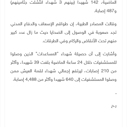
الماضية، 142 شهيدا (بينهم 3 شهداء انتُشلت جثامينهم)
و487 إصابة
.
وقالت المصادر الطبية، إن طواقم الإسعاف والدفاع المدني
تجد صعوبة في الوصول إلى الضحايا حيث ما زال عدد كبير
منهم تحت الأنقاض والركام وفي الطرقات
.
وأشارت إلى أن حصيلة شهداء "المساعدات" الذين وصلوا
للمستشفيات خلال 24 ساعة الماضية بلغت 39 شهيدا، وأكثر
من 210 إصابات، ليرتفع إجمالي شهداء لقمة العيش ممن
وصلوا المستشفيات إلى 640 شهيدا وأكثر من 4,488 إصابة.
ــ
ر.ح