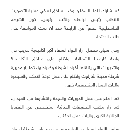
كما شارك اللواء السقا والوفد المرافق له في عملية التصويت
لانتخاب رئيس الرابطة ونائب الرئيس، كون الشرطة
الفلسطينية عضواً في الرابطة منذ أن تمت الموافقة على
طلب الاعتماد
.
وفي سياق متصل، زار اللواء السقا، أكبر أكاديمية تدريب في
ولاية كارولينا الشمالية، واطّلع على مرافق الأكاديمية
والتدريبات التي يتلقاها أفراد الشرطة وضباطها، كما زار مديرية
شرطة مدينة شارلوت واطّلع على عمل غرفة التحكم والسيطرة
وآليات العمل المتخصصة فيها
.
كما اطّلع على عمل الدوريات والنجدة وانتشارها في الميدان،
كما زار مكتب التحقيقات الجنائية المتخصص في القضايا
الجنائية الكبرى وآليات عمل المكتب
.
ورافق اللواء السقا في الزيارة مساعد مدير عام الشرطة لديوان