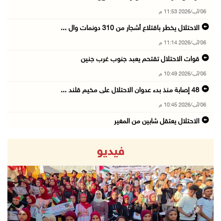
06/آب/2026 11:53 م
الاحتلال يخطر باقتلاع أشجار من 310 دونمات وال ...
06/آب/2026 11:14 م
قوات الاحتلال تقتحم يعبد جنوب غرب جنين
06/آب/2026 10:49 م
48 إصابة منذ بدء عدوان الاحتلال على مخيم قلند ...
06/آب/2026 10:45 م
الاحتلال يعتقل شابين من المغير
06/آب/2026 10:27 م
فيديو
وزير الداخلية يبحث مع مكافحة المخدرات الدولي ...
06/آب/2026 10:01 م
رئيس بلدية الخليل يطلع وفدا أميركيا على تطورا ...
06/آب/2026 09:59 م
revious
Next