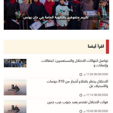
06/آب/2026 09:17 م
إصابة مسن بجروح ورضوض إثر اعتداء جيش الاحتلال ...
تكريم متفوقين بالثانوية العامة في خان يونس
06/آب/2026 09:13 م
ورشة توصي بخطة عاجلة لاستعادة التعليم الوجاهي ...
06/آب/2026 09:08 م
الرئيس يستقبل مجلس بلدية رام الله ويشدد على د ...
اقرأ أيضا
06/آب/2026 08:36 م
جماهير شعبنا تشيع جثمان الشهيد علاء صبيح في ت ...
تواصل انتهاكات الاحتلال والمستعمرين: اعتقالات
وإصابات و
06/آب/2026 08:33 م
06/08/2026 11:53 م
الاحتلال يوسع حملات الدهم والاعتقال في قلنديا ...
الاحتلال يخطر باقتلاع أشجار من 310 دونمات
06/آب/2026 08:06 م
والاستيلاء عل
الرئيس المصري وملك البحرين يشددان على ضرورة ت ...
06/08/2026 11:14 م
06/آب/2026 07:57 م
قوات الاحتلال تقتحم يعبد جنوب غرب جنين
الاحتلال يخطر بإزالة أشجار زيتون والاستيلاء ع ...
06/08/2026 10:49 م