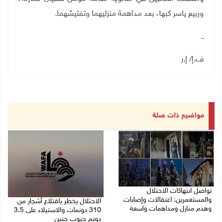
وربيع ياسر كبها، بعد مداهمة منزليهما وتفتيشهما.
ــ
ف.إ/ إ.ر
مواضيع ذات صلة
تواصل انتهاكات الاحتلال
والمستعمرين: اعتقالات وإصابات
الاحتلال يخطر باقتلاع أشجار من
وهدم منازل ومداهمات واسعة
310 دونمات والاستيلاء على 3.5
دونم جنوب جنين