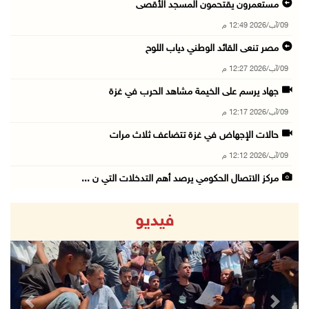
مستعمرون يقتحمون المسجد الأقصى
09/آب/2026 12:49 م
مصر تنعى القائد الوطني دياب اللوح
09/آب/2026 12:27 م
جهاد يرسم على الخيمة مشاهد الحرب في غزة
09/آب/2026 12:17 م
حالات الإجهاض في غزة تتضاعف ثلاث مرات
09/آب/2026 12:12 م
مركز الاتصال الحكومي يرصد أهم التدخلات التي ن ...
09/آب/2026 12:10 م
فيديو
سلطة النقد و"اوريدو" توقعان مذكرة تفاهم للاست ...
09/آب/2026 12:00 م
"استشاري فتح" ينعى القائد الوطنيّ السفير دياب ...
09/آب/2026 11:53 ص
revious
Next