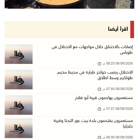
أطفال مبتورو الأطراف يتحدّون الألم بكرة القدم ...
08/آب/2026 04:42 م
جلسة لمجلس الأمن بشأن الضفة الغربية الثلاثاء ...
اقرأ أيضا
08/آب/2026 04:03 م
50 طفلا وطفلة من القدس يستعدون للمغادرة إلى ا ...
إصابات بالاختناق خلال مواجهات مع الاحتلال في
طوباس
08/آب/2026 03:51 م
08/08/2026 08:23 م
مستعمر إرهابي يُطلق مواشيه في أراضي الطيبة شر ...
الاحتلال ينصب حواجز طيارة في محيط مخيم
08/آب/2026 02:37 م
طولكرم وسط اطلاق
إصابتان في هجوم للمستعمرين الإرهابيين على بيت ...
08/08/2026 07:56 م
08/آب/2026 02:26 م
مستعمرون يهاجمون قرية أبو فلاح
الرئيس يستقبل مجلس بلدية بيت لحم ويؤكد النهوض ...
08/08/2026 07:07 م
08/آب/2026 02:11 م
مستعمرون يقتحمون بلدة بيت عور التحتا وقرية
عبوات المعلبات الفارغة لزراعة الأشتال في غزة
جلجليا
08/آب/2026 12:53 م
08/08/2026 06:39 م