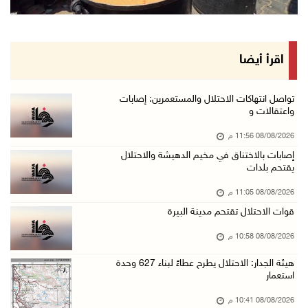
إصابات بالاختناق خلال مواجهات مع الاحتلال في ...
08/آب/2026 08:23 م
الاحتلال ينصب حواجز طيارة في محيط مخيم طولكرم ...
اقرأ أيضا
08/آب/2026 07:56 م
مستعمرون يهاجمون قرية أبو فلاح
تواصل انتهاكات الاحتلال والمستعمرين: إصابات
واعتقالات و
08/آب/2026 07:07 م
08/08/2026 11:56 م
مستعمرون يقتحمون بلدة بيت عور التحتا وقرية جل ...
إصابات بالاختناق في مخيم الدهيشة والاحتلال
08/آب/2026 06:39 م
يقتحم بلدات
فلسطين تدين الهجوم على ناقلة إماراتية في مضيق ...
08/08/2026 11:05 م
08/آب/2026 06:25 م
قوات الاحتلال تقتحم مدينة البيرة
شعراء غزة يوثقون النزوح والفقد بقصائد من الخي ...
08/08/2026 10:58 م
08/آب/2026 06:23 م
هيئة الجدار: الاحتلال يطرح عطاءً لبناء 627 وحدة
الجامعة العربية الأمريكية تختتم فعاليات تخريج ...
استعمار
08/آب/2026 06:20 م
08/08/2026 10:41 م