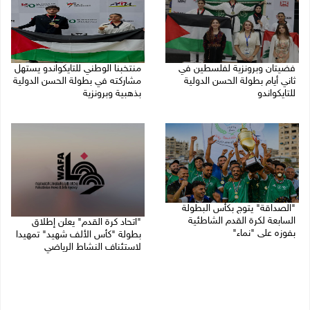
فضيتان وبرونزية لفلسطين في
منتخبنا الوطني للتايكواندو يستهل
ثاني أيام بطولة الحسن الدولية
مشاركته في بطولة الحسن الدولية
للتايكواندو
بذهبية وبرونزية
09/08/2026 01:56 م
08/08/2026 11:06 ص
"الصداقة" يتوج بكأس البطولة
السابعة لكرة القدم الشاطئية
"اتحاد كرة القدم" يعلن إطلاق
بفوزه على "نماء"
بطولة "كأس الألف شهيد" تمهيدا
لاستئناف النشاط الرياضي
02/08/2026 09:20 م
01/08/2026 03:29 م