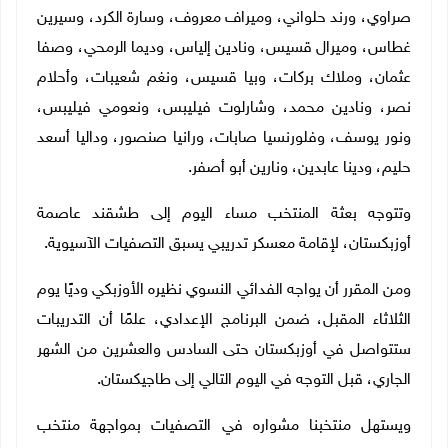
صراوي، ورند حلواني، وميراف معروف، وسارة الكرد، وسيرين
غطاس، وميرال قسيس، ونادين إلياس، وديما الرمحي، وصفا
عثمان، وملاك بركات، وبيا قسيس، ونغم شعيبات، وأحلام
نصر، ونادين محمد، وشارلوت فيليبس، ونعومي فيليبس،
ونور يوسف، وفلورنسيا صابات، ورانيا صنصور، وداليا أسعد
حليم، ودينا عابدين، ونارين أبو أصفر
.
وتتوجه بعثة المنتخب مساء اليوم إلى طشقند عاصمة
أوزبكستان، لإقامة معسكر تدريبي يسبق التصفيات الآسيوية
.
ومن المقرر أن يواجه الفدائي النسوي نظيره الأوزبكي وديًا يوم
الثلاثاء المقبل، ضمن البرنامج الإعدادي، علمًا أن التدريبات
ستتواصل في أوزبكستان حتى السادس والعشرين من الشهر
الجاري، قبل التوجه في اليوم التالي إلى طاجيكستان
.
ويستهل منتخبنا مشواره في التصفيات بمواجهة منتخب