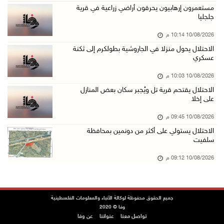
مستعمرون إرهابيون يحرقون أراضي زراعية في قرية
10/آب/2026 07:44 م
جلجليا
مرضى يعودون لغزة بعد رحلة علاج بالضفة
10/08/2026 10:14 م
10/آب/2026 07:22 م
الاحتلال يحول منزلا في الجاروشية بطولكرم إلى ثكنة
عسكري
مستعمرون إرهابيون يجرفون أراضي في سالم شرق نا ...
10/آب/2026 07:13 م
10/08/2026 10:03 م
الاحتلال يقتحم قرية تل ويُجبر سكان بعض المنازل
قصة أطفال جديدة بالدنمركية لخالد جمعة
على إخلا
10/آب/2026 07:09 م
10/08/2026 09:45 م
حمزة يبصر النور بعد استشهاد والدته
الاحتلال يستولي على أكثر من دونمين بمحافظة
10/آب/2026 06:48 م
سلفيت
مستعمرون إرهابيون يعتدون على مواطنين وممتلكات ...
10/08/2026 09:12 م
10/آب/2026 06:42 م
مستعمرون إرهابيون يقتحمون منزلا على أطراف الح ...
جميع الحقوق محفوظة لوكالة الأنباء والمعلومات الفلسطينية
10/آب/2026 06:32 م
وفا © 2020
تواصل معنا
عنواننا
عن وفا
مدير عام الدفاع المدني يبحث مع سفير قبرص الاس ...