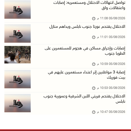
باسم الرئيس: وزير الداخلية يمنح العميد جيسون ...
تواصل انتهاكات الاحتلال ومستعمريه: إصابات
واعتقالات واق
05/آب/2026 07:50 م
05/08/2026 11:08 م
الاحتلال يقتحم كفر مالك ودير جرير ومستعمرون ي ...
الاحتلال يقتحم عورتا جنوب نابلس ويداهم منازل
05/آب/2026 07:17 م
05/08/2026 11:01 م
"التربية" تخرج الفوج الأول من مدربي المعلمين ...
05/آب/2026 06:44 م
إصابات وإحراق مساكن في هجوم للمستعمرين على
الطوبا جنوب
عبد السلام السيد يفوز بترشيح الديمقراطيين لمج ...
05/08/2026 10:59 م
05/آب/2026 06:43 م
إصابة 3 مواطنين إثر اعتداء مستعمرين عليهم في
الهلال الأحمر: 8 إصابات إثر اعتداء الاحتلال ...
بيت فوريك
05/آب/2026 06:13 م
05/08/2026 10:53 م
مخطط استعماري جديد في "جيلو" يهدد بعزل القدس ...
الاحتلال يقتحم قريتي اللبن الشرقية وعمورية جنوب
نابلس
05/آب/2026 06:10 م
الاحتلال ينصب حاجزًا عسكريًا على مدخل بلدة دي ...
05/08/2026 10:47 م
05/آب/2026 06:04 م