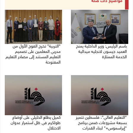
مواضيع ذات صلة
باسم الرئيس: وزير الداخلية يمنح
"التربية" تخرج الفوج الأول من
العميد جيسون لانجليه ميدالية
مدربي المعلمين على تصميم
الخدمة الممتازة
التعليم المستند إلى مصادر التعليم
المفتوحة
05/08/2026 07:50 م
05/08/2026 06:44 م
"التعليم العالي": فلسطين تتميز
كميل يطلع الخليلي على أوضاع
بسبعة مشروعات ضمن برنامج
طولكرم في ظل استمرار عدوان
"إيراسموس+" لبناء القدرات
الاحتلال