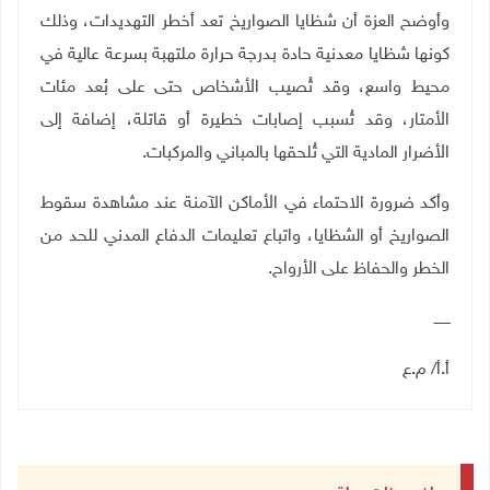
وأوضح العزة أن شظايا الصواريخ تعد أخطر التهديدات، وذلك
كونها شظايا معدنية حادة بدرجة حرارة ملتهبة بسرعة عالية في
محيط واسع، وقد تُصيب الأشخاص حتى على بُعد مئات
الأمتار، وقد تُسبب إصابات خطيرة أو قاتلة، إضافة إلى
الأضرار المادية التي تُلحقها بالمباني والمركبات.
وأكد ضرورة الاحتماء في الأماكن الآمنة عند مشاهدة سقوط
الصواريخ أو الشظايا، واتباع تعليمات الدفاع المدني للحد من
الخطر والحفاظ على الأرواح.
ـــــــ
أ.أ/ م.ع