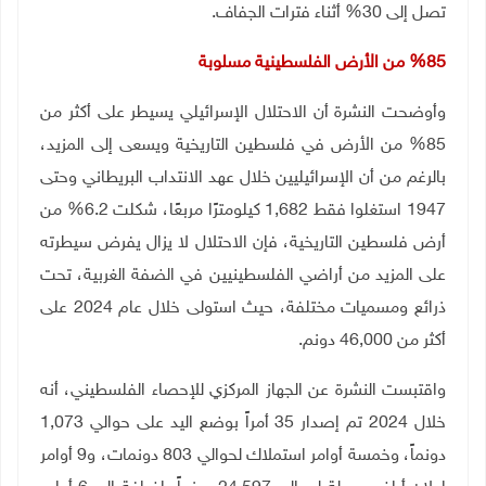
تصل إلى 30% أثناء فترات الجفاف
.
85
% من الأرض الفلسطينية مسلوبة
وأوضحت النشرة أن الاحتلال الإسرائيلي يسيطر على أكثر من
85% من الأرض في فلسطين التاريخية ويسعى إلى المزيد،
بالرغم من أن الإسرائيليين خلال عهد الانتداب البريطاني وحتى
1947 استغلوا فقط 1,682 كيلومترًا مربعًا، شكلت 6.2% من
أرض فلسطين التاريخية، فإن الاحتلال لا يزال يفرض سيطرته
على المزيد من أراضي الفلسطينيين في الضفة الغربية، تحت
ذرائع ومسميات مختلفة، حيث استولى خلال عام 2024 على
أكثر من 46,000 دونم
.
واقتبست النشرة عن الجهاز المركزي للإحصاء الفلسطيني، أنه
خلال 2024 تم إصدار 35 أمراً بوضع اليد على حوالي 1,073
دونماً، وخمسة أوامر استملاك لحوالي 803 دونمات، و9 أوامر