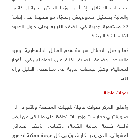
ممارسات الاحتلال، إذ أعلن وزيرا الجيش يسرائيل كاتس
والمالية بتسلئيل سموتريتش رسميًا، موافقتهما على إقامة
22 مستعمرة جديدة في الضفة الغربية وعلى طول الحدود
الفلسطينية الأردنية.
كما واصل الاحتلال سياسة هدم المنازل الفلسطينية بوتيرة
عالية جدًا، وضاعف تضييق الخناق على المواطنين في الأغوار
الشمالية، وهجّر تجمعات بدوية في محافظتي الخليل ورام
الله
.
دعوات عاجلة
وأطلق المركز دعوات عاجلة للجهات المختصة وللأفراد، إلى
ضرورة تبني ممارسات وإجراءات تحافظ على ما تبقى من أرض
زراعية خصبة وعالية القيمة، وتتفادى الزحف العمراني
العشوائي، الذي ينذر بكارثة، ويُنهي كل فرصة ممكنة لتحقيق