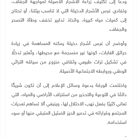
ودعا إلى تكثيف زراعة الأشجار الأصيلة لمواجهة الجفاف،
وتفادي غرس الأشجار الدخيلة التي لا تناسب بيئتنا، أو تحتاج
إلى كميات مياه كبيرة، واتخاذ تدابير تخفف وطأة التصحر
والجفاف
.
وأوضح أن غرس أشجار دخيلة يمكنه المساهمة في زيادة
حرائق الغابات، كونها غير منسجمة مع محيطها، وتُعتبر تدخلًا
في تشكيل تراث طبيعي وثقافي منزوع من سياقه التراثي
الوطني وروابطه الاجتماعية الأصيلة
.
واختتمت الورقة بدعوة وسائل الإعلام إلى أن تكون شريكًا
دائمًا في التوعية والتحذير من استنزاف الأراضي والمياه، التي
تعاني كثيرًا بفعل نهب الاحتلال لها، وينبغي ألا تساهم تعديات
المجتمع وقراراته في تدمير الحيز الضئيل المتبقي منها أو سوء
استخدامه
.
-