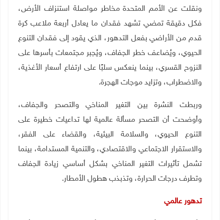
ونقلت عن الأمم المتحدة مخاطر مواصلة استنزاف الأرض،
فكل دقيقة تمضي تشهد فقدان ما يعادل أربعة ملاعب كرة
قدم من الأراضي بفعل التدهور، الذي يقود إلى فقدان التنوع
الحيوي، ويُضاعف خطر الجفاف، ويُجبر مجتمعات بأسرها على
النزوح القسري، بينما ينعكس سلبًا على ارتفاع أسعار الأغذية،
والاضطراب، وتزايد موجات الهجرة
.
وربطت النشرة بين التغير المناخي والتصحر والجفاف،
وأوضحت أن التصحر مسألة عالمية لها تداعيات خطيرة على
التنوع الحيوي، والسلامة البيئية، والقضاء على الفقر،
والاستقرار الاجتماعي والاقتصادي، والتنمية المستدامة، بينما
تشمل تأثيرات التغير المناخي بشكل أساسي زيادة الجفاف
وتطرف درجات الحرارة، وتذبذب هطول الأمطار
.
تدهور عالمي