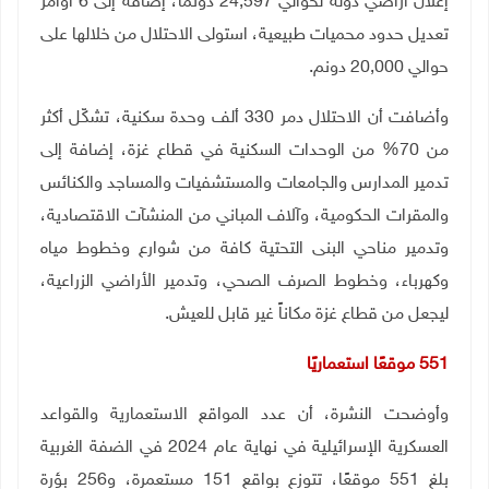
إعلان أراضي دولة لحوالي 24,597 دونماً، إضافة إلى 6 أوامر
تعديل حدود محميات طبيعية، استولى الاحتلال من خلالها على
حوالي 20,000 دونم
.
وأضافت أن الاحتلال دمر 330 ألف وحدة سكنية، تشكّل أكثر
من 70% من الوحدات السكنية في قطاع غزة، إضافة إلى
تدمير المدارس والجامعات والمستشفيات والمساجد والكنائس
والمقرات الحكومية، وآلاف المباني من المنشآت الاقتصادية،
وتدمير مناحي البنى التحتية كافة من شوارع وخطوط مياه
وكهرباء، وخطوط الصرف الصحي، وتدمير الأراضي الزراعية،
ليجعل من قطاع غزة مكاناً غير قابل للعيش
.
551
موقعًا استعماريًا
وأوضحت النشرة، أن عدد المواقع الاستعمارية والقواعد
العسكرية الإسرائيلية في نهاية عام 2024 في الضفة الغربية
بلغ 551 موقعًا، تتوزع بواقع 151 مستعمرة، و256 بؤرة