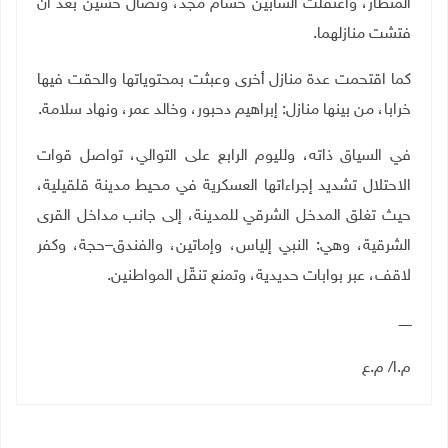
المنطار، واعتقلت الشابين حسام مجد، ونضال حسين بعد أن
فتشت منازلهما.
كما اقتحمت عدة منازل أخرى وعبثت بمحتوياتها والحقت فيها
خرابا، من بينها منازل: إبراهيم دحبور، وخالد عمر، ونهاد سلامة.
في السياق ذاته، ولليوم الرابع على التوالي، تواصل قوات
الاحتلال تشديد إجراءاتها العسكرية في محيط مدينة قلقيلية،
حيث تغلق المدخل الشرقي للمدينة، إلى جانب مداخل القرى
الشرقية، وهي: النبي إلياس، وإماتين، والفندق–حجة، وكفر
لاقف، عبر بوابات حديدية، وتمنع تنقّل المواطنين.
ــــــ
م.ا/ م.ع