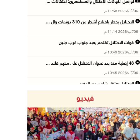
تواصل انتهاكات الاحتلال والمستعمرين: اعتقالات ...
06/آب/2026 11:53 م
الاحتلال يخطر باقتلاع أشجار من 310 دونمات وال ...
06/آب/2026 11:14 م
قوات الاحتلال تقتحم يعبد جنوب غرب جنين
06/آب/2026 10:49 م
48 إصابة منذ بدء عدوان الاحتلال على مخيم قلند ...
06/آب/2026 10:45 م
الاحتلال يعتقل شابين من المغير
06/آب/2026 10:27 م
فيديو
وزير الداخلية يبحث مع مكافحة المخدرات الدولي ...
06/آب/2026 10:01 م
رئيس بلدية الخليل يطلع وفدا أميركيا على تطورا ...
06/آب/2026 09:59 م
Previous
Next