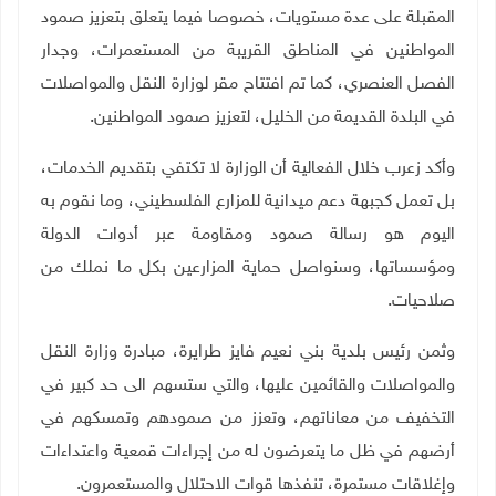
المقبلة على عدة مستويات، خصوصا فيما يتعلق بتعزيز صمود
المواطنين في المناطق القريبة من المستعمرات، وجدار
الفصل العنصري، كما تم افتتاح مقر لوزارة النقل والمواصلات
في البلدة القديمة من الخليل، لتعزيز صمود المواطنين.
وأكد زعرب خلال الفعالية أن الوزارة لا تكتفي بتقديم الخدمات،
بل تعمل كجبهة دعم ميدانية للمزارع الفلسطيني، وما نقوم به
اليوم هو رسالة صمود ومقاومة عبر أدوات الدولة
ومؤسساتها، وسنواصل حماية المزارعين بكل ما نملك من
صلاحيات
.
وثمن رئيس بلدية بني نعيم فايز طرايرة، مبادرة وزارة النقل
والمواصلات والقائمين عليها، والتي ستسهم الى حد كبير في
التخفيف من معاناتهم، وتعزز من صمودهم وتمسكهم في
أرضهم في ظل ما يتعرضون له من إجراءات قمعية واعتداءات
وإغلاقات مستمرة، تنفذها قوات الاحتلال والمستعمرون
.