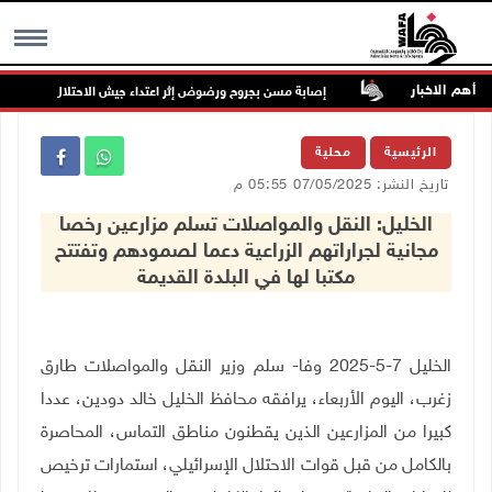
أهم الاخبار
ر الخدمات
إصابة مسن بجروح ورضوض إثر اعتداء جيش الاحتلال عليه في ترمس
MENU
الرئيسية
محلية
تاريخ النشر: 07/05/2025 05:55 م
الخليل: النقل والمواصلات تسلم مزارعين رخصا
مجانية لجراراتهم الزراعية دعما لصمودهم وتفتتح
مكتبا لها في البلدة القديمة
الخليل 7-5-2025 وفا- سلم وزير النقل والمواصلات طارق
زغرب، اليوم الأربعاء، يرافقه محافظ الخليل خالد دودين، عددا
كبيرا من المزارعين الذين يقطنون مناطق التماس، المحاصرة
بالكامل من قبل قوات الاحتلال الإسرائيلي، استمارات ترخيص