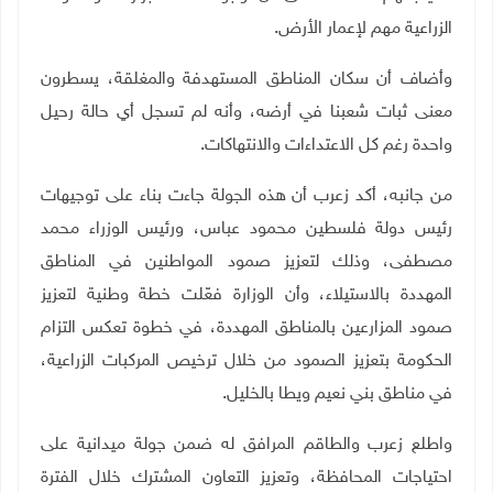
الزراعية مهم لإعمار الأرض.
وأضاف أن سكان المناطق المستهدفة والمغلقة، يسطرون
معنى ثبات شعبنا في أرضه، وأنه لم تسجل أي حالة رحيل
واحدة رغم كل الاعتداءات والانتهاكات
.
من جانبه، أكد زعرب أن هذه الجولة جاءت بناء على توجيهات
رئيس دولة فلسطين محمود عباس، ورئيس الوزراء محمد
مصطفى، وذلك لتعزيز صمود المواطنين في المناطق
المهددة بالاستيلاء، وأن الوزارة فعّلت خطة وطنية لتعزيز
صمود المزارعين بالمناطق المهددة، في خطوة تعكس التزام
الحكومة بتعزيز الصمود من خلال ترخيص المركبات الزراعية،
في مناطق بني نعيم ويطا بالخليل.
واطلع زعرب والطاقم المرافق له ضمن جولة ميدانية على
احتياجات المحافظة، وتعزيز التعاون المشترك خلال الفترة