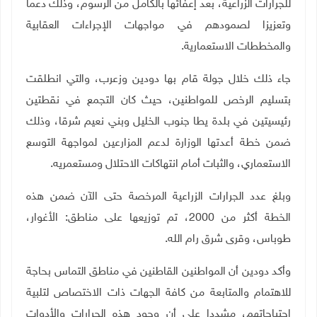
للجرارات الزراعية، بعد إعفائها بالكامل من الرسوم، وذلك دعما
وتعزيزا لصمودهم في مواجهات الإجراءات العقابية
والمخططات الاستعمارية
.
جاء ذلك خلال جولة قام بها دودين وزعرب، والتي انطلقت
بتسليم الرخص للمواطنين، حيث كان التجمع في نقطتين
رئيسيتين في بلدة يطا جنوب الخليل وبني نعيم شرقا، وذلك
ضمن خطة أعدتها الوزارة لدعم المزارعين لمواجهة التوسع
الاستعماري، والثبات أمام انتهاكات الاحتلال ومستعمريه.
وبلغ عدد الجرارات الزراعية المرخصة حتى الآن ضمن هذه
الخطة أكثر من 2000، تم توزيعها على مناطق: الأغوار،
طوباس، وقرى شرق رام الله
.
وأكد دودين أن المواطنين القاطنين في مناطق التماس بحاجة
للاهتمام والمتابعة من كافة الجهات ذات الاختصاص لتلبية
احتياجاتهم، مشددا على أن وجود هذه الجرارات والأدوات