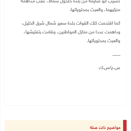
حسيب ابو صايمة من بلدة حلحول شمالا، عقب مداهمة
منزليهما، والعبث بمحتوياتها.
كما اقتحمت تلك القوات بلدة سعير شمال شرق الخليل،
وداهمت عددا من منازل المواطنين، وقامت بتفتيشها،
والعبث بمحتوياتها.
ـــــــــــــ
س.ع/س.ك
مواضيع ذات صلة