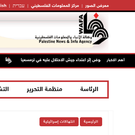
עברית
معرض الصور
مركز المعلومات الفلسطيني
ish
مسن بجروح ورضوض إثر اعتداء جيش الاحتلال عليه في ترمسعيا
أهم الاخبار
الرئاسة
منظمة التحرير
الت
الرئيسية
انتهاكات إسرائيلية