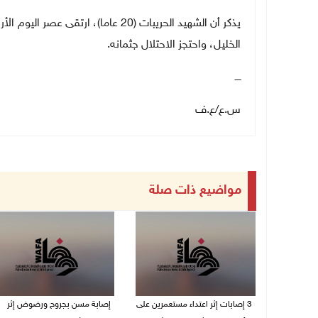
يذكر أن الشهيد الحريبات (20 عاما)، 
الخليل، واحتجز الاحتلال جثمانه.
ــــ
س.ع
/
ع.ف
مواضيع ذات صلة
‏3 إصابات إثر اعتداء مستعمرين على
إصابة مسن بجروح ورضوض إثر