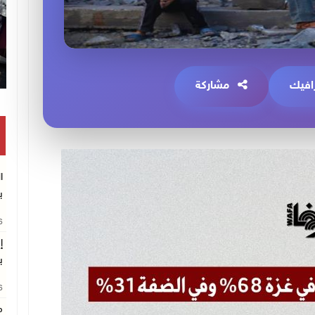
افيك
مشاركة
ا
ب
26
إ
ب
26
م