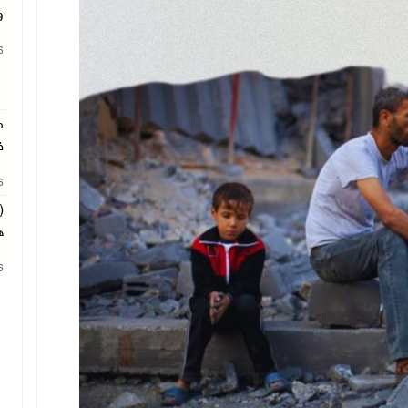
و
26
م
ف
26
(
ه
26