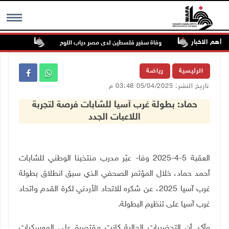
أهم الاخبار
عسكرية
وفاة سفير فلسطين لدى مصر دياب اللوح
الرئيس ينع
MENU
الرئيسية
رياضة
تاريخ النشر: 05/04/2025 03:48 م
حماد: بطولة غرب آسيا للشابات فرصة لتجربة
اللاعبات الجدد
العقبة 5-4-2025 وفا- عبّر مدرب منتخبنا الوطني للشابات
أحمد حماد، خلال المؤتمر الصحفي الذي سبق انطلاق بطولة
غرب آسيا 2025، عن شكره للاتحاد الأردني لكرة القدم واتحاد
غرب آسيا على تنظيم البطولة
.
وأكد أن التحضيرات الحالية كانت مقتصرة على المعسكرات