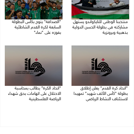
منتخبنا الوطني للتايكواندو يستهل
"الصداقة" يتوج بكأس البطولة
مشاركته في بطولة الحسن الدولية
السابعة لكرة القدم الشاطئية
بذهبية وبرونزية
بفوزه على "نماء"
08/08/2026 11:06 ص
02/08/2026 09:20 م
"اتحاد كرة القدم" يعلن إطلاق
"اتحاد الكرة" يطالب بمحاسبة
بطولة "كأس الألف شهيد" تمهيدا
الاحتلال على اتهامات بحق شهداء
لاستئناف النشاط الرياضي
الرياضة الفلسطينية
01/08/2026 03:29 م
30/07/2026 04:08 م