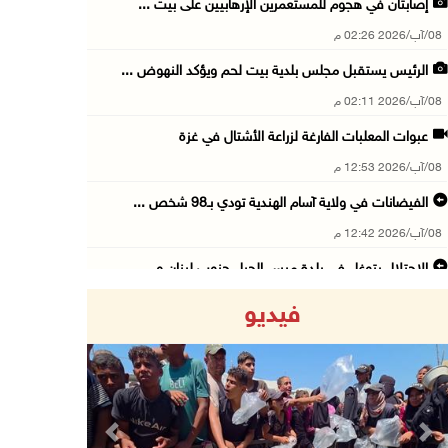
إصابتان في هجوم للمستعمرين الإرهابيين على بيت ...
08/آب/2026 02:26 م
الرئيس يستقبل مجلس بلدية بيت لحم ويؤكد النهوض ...
08/آب/2026 02:11 م
عبوات المعلبات الفارغة لزراعة الأشتال في غزة
08/آب/2026 12:53 م
الفيضانات في ولاية آسام الهندية تودي بـ98 شخص ...
08/آب/2026 12:42 م
الاحتلال يتوغل في بلدة ميس الجبل جنوب لبنان و ...
08/آب/2026 12:39 م
فيديو
سلطة المياه تطلق مشروعا وطنيا يقود التحول نحو ...
08/آب/2026 12:30 م
الإعصار "دولفين" يضرب أوكيناوا باليابان والصي ...
08/آب/2026 12:08 م
Previous
Next