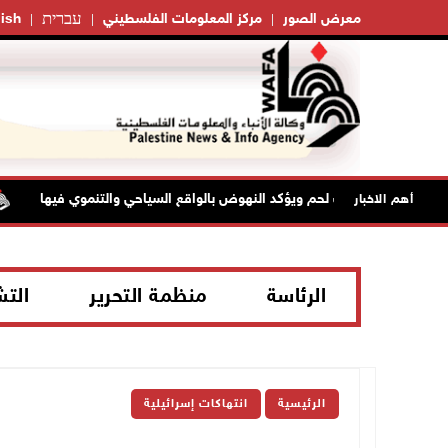
עברית
معرض الصور
مركز المعلومات الفلسطيني
ish
جلس بلدية بيت لحم ويؤكد النهوض بالواقع السياحي والتنموي فيها
أهم الاخبار
الرئاسة
منظمة التحرير
الت
الرئيسية
انتهاكات إسرائيلية