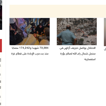
الاحتلال يواصل تجريف أراضٍ في
73,384 شهيدا و174,242 مصابا
ل
سنجل شمال رام الله لصالح بؤرة
منذ بدء حرب الإبادة على قطاع غزة
استعمارية
إ
08/08/2026 10:50 ص
ع
08/08/2026 11:35 ص
26
ا
ل
26
ا