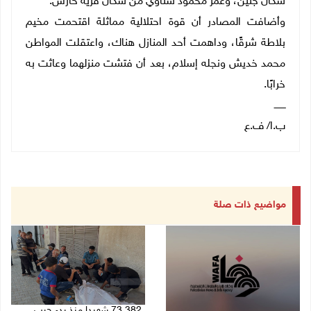
سكان جنين، وعمر محمود شناوي من سكان قرية حارس.
وأضافت المصادر أن قوة احتلالية مماثلة اقتحمت مخيم
بلاطة شرقًا، وداهمت أحد المنازل هناك، واعتقلت المواطن
محمد خديش ونجله إسلام، بعد أن فتشت منزلهما وعاثت به
خرابًا.
ــــــــ
ب.ا/ ف.ع
مواضيع ذات صلة
73,382 شهيدا منذ بدء حرب