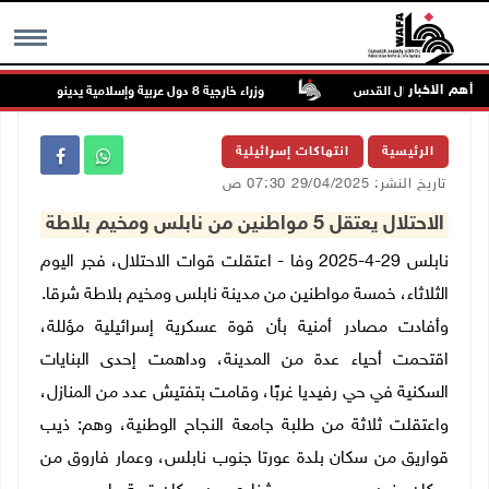
أهم الاخبار
ت في جبع شمال القدس
وزراء خارجية 8 دول عربية وإسلامية يدينون الانتهاكات الإسرائيلية المتواصلة في غزة
MENU
الرئيسية
انتهاكات إسرائيلية
تاريخ النشر: 29/04/2025 07:30 ص
الاحتلال يعتقل 5 مواطنين من نابلس ومخيم بلاطة
نابلس 29-4-2025 وفا - اعتقلت قوات الاحتلال، فجر اليوم
الثلاثاء، خمسة مواطنين من مدينة نابلس ومخيم بلاطة شرقا.
وأفادت مصادر أمنية بأن قوة عسكرية إسرائيلية مؤللة،
اقتحمت أحياء عدة من المدينة، وداهمت إحدى البنايات
السكنية في حي رفيديا غربًا، وقامت بتفتيش عدد من المنازل،
واعتقلت ثلاثة من طلبة جامعة النجاح الوطنية، وهم: ذيب
قواريق من سكان بلدة عورتا جنوب نابلس، وعمار فاروق من