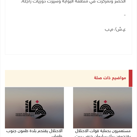
الخضر وتمركزت في منطقة البوابة وسيرت دوريات راجلة.
-
ع.ش/ م.ب
مواضيع ذات صلة
مستعمرون بحماية قوات الاحتلال
الاحتلال يقتحم بلدة طمون جنوب
يقتحمون برك سليمان جنوب بيت
طوباس