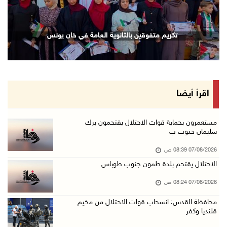
06/آب/2026 10:45 م
الاحتلال يعتقل شابين من المغير
تكريم متفوقين بالثانوية العامة في خان يونس
06/آب/2026 10:27 م
وزير الداخلية يبحث مع مكافحة المخدرات الدولي ...
06/آب/2026 10:01 م
رئيس بلدية الخليل يطلع وفدا أميركيا على تطورا ...
اقرأ أيضا
06/آب/2026 09:59 م
مستعمرون بحماية قوات الاحتلال يقتحمون برك
سليمان جنوب ب
06/آب/2026 09:17 م
07/08/2026 08:39 ص
إصابة مسن بجروح ورضوض إثر اعتداء جيش الاحتلال ...
الاحتلال يقتحم بلدة طمون جنوب طوباس
06/آب/2026 09:13 م
07/08/2026 08:24 ص
ورشة توصي بخطة عاجلة لاستعادة التعليم الوجاهي ...
06/آب/2026 09:08 م
محافظة القدس: انسحاب قوات الاحتلال من مخيم
قلنديا وكفر
الرئيس يستقبل مجلس بلدية رام الله ويشدد على د ...