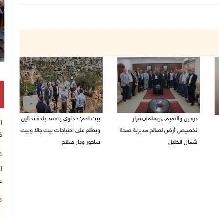
دودين والتميمي يسلمان قرار
بيت لحم: حجاوي يتفقد بلدة نحالين
ا
تخصيص أرض لصالح مديرية صحة
ويطلع على احتياجات بيت جالا وبيت
ق
شمال الخليل
ساحور ودار صلاح
26
06/08/2026 06:28 م
06/08/2026 06:13 م
ا
ع
26