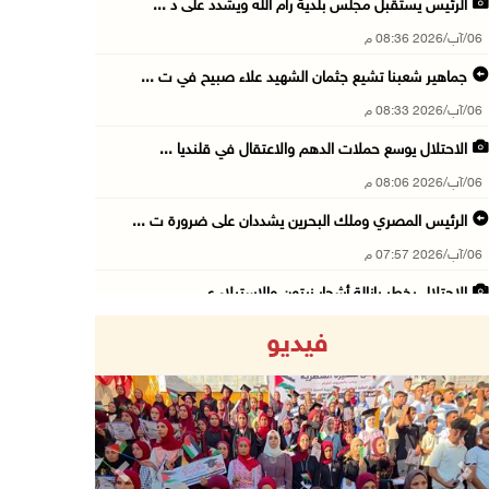
الرئيس يستقبل مجلس بلدية رام الله ويشدد على د ...
06/آب/2026 08:36 م
جماهير شعبنا تشيع جثمان الشهيد علاء صبيح في ت ...
06/آب/2026 08:33 م
الاحتلال يوسع حملات الدهم والاعتقال في قلنديا ...
06/آب/2026 08:06 م
الرئيس المصري وملك البحرين يشددان على ضرورة ت ...
06/آب/2026 07:57 م
الاحتلال يخطر بإزالة أشجار زيتون والاستيلاء ع ...
06/آب/2026 07:53 م
فيديو
رابطة العالم الإسلامي تدين تواصل انتهاكات الا ...
06/آب/2026 07:36 م
اليونيسف: استشهاد 300 طفل منذ وقف إطلاق النار ...
06/آب/2026 07:34 م
Previous
Next