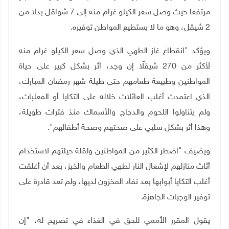
مرتفعا حيث وصل سعر الكيلو غرام منه إلى 7 شواقل بدلا من
2 شيقل، وهو ما لا يستطيع المواطن توفيره.
ويؤكد "انقطاع غاز الطهي الذي وصل سعر الكيلو غرام منه
لأكثر من 270 شيقلًا إن وجد، أثر بشكل كبير على حياة
المواطنين وطبيعة طعامهم حتى طيلة شهر رمضان المبارك،
الذي اعتمدت أغلب العائلات خلاله على التكايا أو المعلبات،
ولم يتناولوا اللحوم والدجاج والأسماك منذ فترات طويلة،
وهذا أثر بشكل سلبي على صحتهم وصحة أطفالهم".
ويضيف "اضطر الكثير من المواطنين ولقلة حيلتهم لاستخدام
أثاث منازلهم لإشعال النار لطهي الطعام والخبز، بعد أن أغلقت
أغلب التكايا أبوابها بعد نفاد المخزون لديها، ولم تعد قادرة على
توفير الوجبات الجاهزة.
يقول المقرر الأممي للحق في ‏الغذاء في تصريح له، "إن