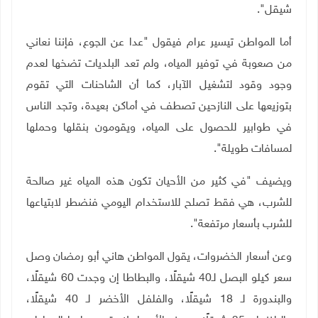
شيقل".
أما المواطن تيسير عرام فيقول "عدا عن الجوع، فإننا نعاني
من صعوبة في توفير المياه، ولم تعد البلديات تضخها لعدم
وجود وقود لتشغيل الآبار، كما أن الشاحنات التي تقوم
بتوزيعها على النازحين تصطف في أماكن بعيدة، وتجد الناس
في طوابير للحصول على المياه، ويقومون بنقلها وحملها
لمسافات طويلة"
.
ويضيف "في كثير من الأحيان تكون هذه المياه غير صالحة
للشرب، هي فقط تصلح للاستخدام اليومي فنضطر لابتياعها
للشرب بأسعار مرتفعة".
وعن أسعار الخضروات، يقول المواطن هاني أبو رمضان وصل
سعر كيلو البصل لـ40 شيقلًا، والبطاطا إن وجدت 60 شيقلًا،
والبندورة لـ 18 شيقلًا، والفلفل الأخضر لـ 40 شيقلًا،