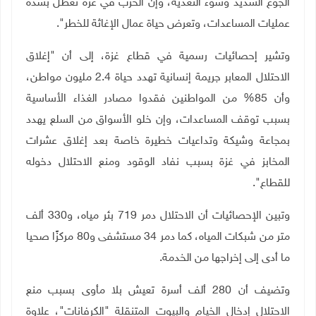
الجوع الشديد وسوء التغذية، وإن الحرب في غزة تعطل بشدة
عمليات المساعدات، وتعرض حياة عمال الإغاثة للخطر"
.
وتشير إحصائيات رسمية في قطاع غزة، إلى أن "إغلاق
الاحتلال المعابر جريمة إنسانية تهدد حياة 2.4 مليون مواطن،
وأن 85% من المواطنين فقدوا مصادر الغذاء الأساسية
بسبب توقف المساعدات، وإن خلو الأسواق من السلع يهدد
بمجاعة وشيكة وتداعيات خطيرة خاصة بعد إغلاق عشرات
المخابز في غزة بسبب نفاد الوقود ومنع الاحتلال دخوله
للقطاع"
.
وتبين الإحصائيات أن الاحتلال دمر 719 بئر مياه، و330 ألف
متر من شبكات المياه، كما دمر 34 مستشفى و80 مركزًا صحيا
ما أدى إلى إخراجها من الخدمة
.
وتضيف أن 280 ألف أسرة تعيش بلا مأوى بسبب منع
الاحتلال إدخال الخيام والبيوت المتنقلة "الكرفانات"، علاوة