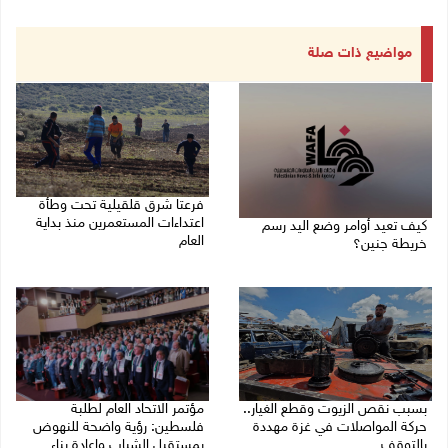
مواضيع ذات صلة
فرعتا شرق قلقيلية تحت وطأة
اعتداءات المستعمرين منذ بداية
كيف تعيد أوامر وضع اليد رسم
العام
خريطة جنين؟
03/08/2026 09:16 ص
03/08/2026 02:38 م
بسبب نقص الزيوت وقطع الغيار..
مؤتمر الاتحاد العام لطلبة
حركة المواصلات في غزة مهددة
فلسطين: رؤية واضحة للنهوض
بالتوقف
بمستقبل الشباب واعادة بناء