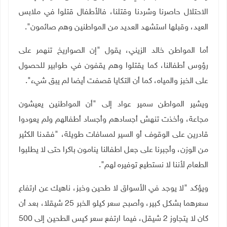
الاحتلال حاصرنا وشردنا وقتلنا، فالأطفال قتلوا في ملابس
العيد، وقبلها استشهد العديد من المواطنين وهم صائمون".
أما المواطن خالد الزيني، يقول "إن الصواريخ تنهمر على
رؤوس أطفالنا، كما يقتلوا وهم يقفون في طوابير للحصول
على الخبز والمياه، كما أن التكايا قصفت أيضا لم يبق شيء".
ويشير المواطن سمير عواد إلى "أن المواطنين يعيشون
مجاعة، وأخذت تنهش أجسادهم وأجساد أطفالهم ولم يعودوا
قادرين على الوقوف أو السير لمسافات طويلة، "فقدنا الكثير
من الوزن، وأجبرنا على جعل اطفالنا ينامون باكرا حتى لا يطلبوا
الطعام لأننا لا نستطيع توفيره لهم".
ويؤكد "لا يوجد في الأسواق لا طحين وخبز، ناهيك عن ارتفاع
سعرهما بشكل كبير، وأصبح سعر كيلو الخبر 25 شيقلا، بعد أن
كان لا يتجاوز 2 شيقل، فيما ارتفع سعر كيس الطحين إلى 500