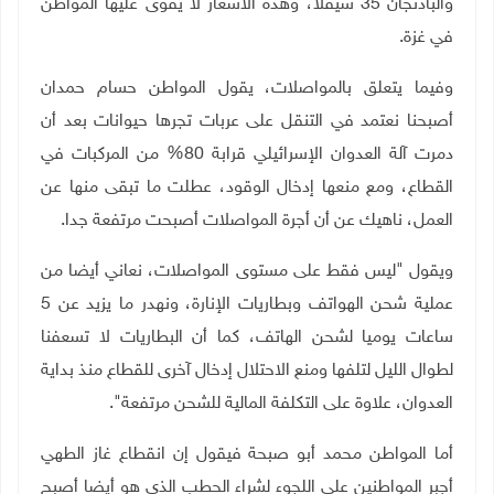
والباذنجان 35 شيقلًا، وهذه الأسعار لا يقوى عليها المواطن
في غزة.
وفيما يتعلق بالمواصلات، يقول المواطن حسام حمدان
أصبحنا نعتمد في التنقل على عربات تجرها حيوانات بعد أن
دمرت آلة العدوان الإسرائيلي قرابة 80% من المركبات في
القطاع، ومع منعها إدخال الوقود، عطلت ما تبقى منها عن
العمل، ناهيك عن أن أجرة المواصلات أصبحت مرتفعة جدا.
ويقول "ليس فقط على مستوى المواصلات، نعاني أيضا من
عملية شحن الهواتف وبطاريات الإنارة، ونهدر ما يزيد عن 5
ساعات يوميا لشحن الهاتف، كما أن البطاريات لا تسعفنا
لطوال الليل لتلفها ومنع الاحتلال إدخال آخرى للقطاع منذ بداية
العدوان، علاوة على التكلفة المالية للشحن مرتفعة".
أما المواطن محمد أبو صبحة فيقول إن انقطاع غاز الطهي
أجبر المواطنين على اللجوء لشراء الحطب الذي هو أيضا أصبح