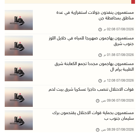
07/آب/2026 08:39 ص
الاحتلال يقتحم بلدة طمون جنوب طوباس
مستعمرون ينفذون جولات استفزازية في عدة
مناطق بمحافظة جن
07/آب/2026 08:24 ص
07/08/2026 02:08 م
محافظة القدس: انسحاب قوات الاحتلال من مخيم قل ...
مستعمرون يهاجمون صهريجا للمياه في خلايل اللوز
07/آب/2026 08:23 ص
جنوب شرق
الطقس: أجواء صافية صيفية والحرارة حول معدلها ...
07/08/2026 01:38 م
07/آب/2026 08:15 ص
مستعمرون يهاجمون مجددا تجمع الكعابنة شرق
الطيبة برام ال
تواصل انتهاكات الاحتلال والمستعمرين: اعتقالات ...
06/آب/2026 11:53 م
07/08/2026 12:08 م
قوات الاحتلال تنصب حاجزا عسكريا شرق بيت لحم
الاحتلال يخطر باقتلاع أشجار من 310 دونمات وال ...
06/آب/2026 11:14 م
07/08/2026 09:06 ص
قوات الاحتلال تقتحم يعبد جنوب غرب جنين
مستعمرون بحماية قوات الاحتلال يقتحمون برك
سليمان جنوب ب
06/آب/2026 10:49 م
48 إصابة منذ بدء عدوان الاحتلال على مخيم قلند ...
07/08/2026 08:39 ص
06/آب/2026 10:45 م