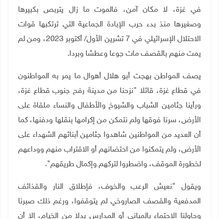
في غزة، لا مكان آمن، فالموت ما زال يتربص بكبيرها
وصغيرها منذ بدء حرب الإبادة الجماعية التي ترتكبها قوات
الاحتلال الإسرائيلي في 7 تشرين الأول/ أكتوبر 2023، ومن لم
يمت منهم بالقصف مات جوعا وعطشا وبردا.
يصف المواطن بهجت أبو هلال أهوال ما يمر به المواطنون
في قطاع غزة، قائلا "نزحنا من مدينة رفح جنوب قطاع غزة،
ورأينا جثامين الشباب والشيوخ والأطفال والنساء ملقاة على
الأرض، سرنا فوقها ولم نتمكن من إكرامها بنقلها ودفنها، كما
أن العديد من المواطنين شاهدوا جثامين أبنائهم الشهداء على
الأرض، ولم يتمكنوا من احتضانهم أو الاقتراب منهم ووداعهم
لخطورة الموقف، واضطروا لتركهم وإكمال طريقهم".
ويقول "نعيش الرعب والخوف، فإطلاق النار والقذائف
المدفعية والقصف الصاروخي لم يتوقفوا، ورغم ذلك صبرنا
وحاولنا الاحتماء بالمباني أو المدارس بدلا من الخيام، إلا أن