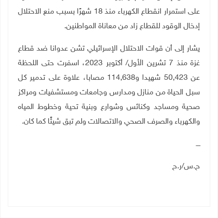
على استمرار انقطاع الكهرباء منذ 18 شهرًا بسبب منع الاحتلال
إدخال الوقود للقطاع زاد من معاناة المواطنين
.
يشار إلى أن قوات الاحتلال الإسرائيلي تشن عدوانا ضد قطاع
غزة منذ 7 تشرين الأول/ أكتوبر 2023، اسفرت حتى اللحظة
عن 50,423 شهيدا و114,638 مصابا، علاوة على تدمير كل
سبل الحياة من منازل ومدارس وجامعات ومستشفيات ومراكز
صحية ومساجد وكنائس وشوارع وبنية تحية وخطوط المياه
والكهرباء والصرف الصحي والاتصالات ولم تبق شيئًا كما كان.
ــــ
ح.س/ر.ح