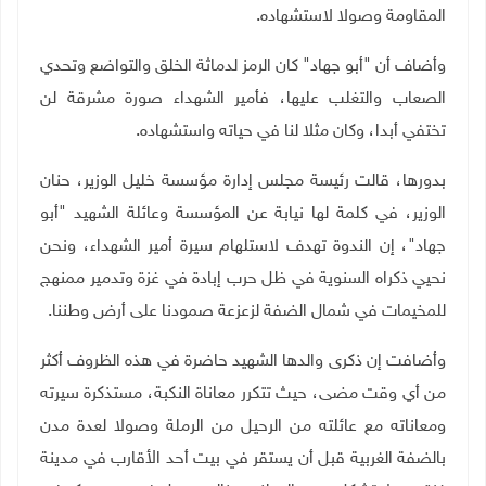
المقاومة وصولا لاستشهاده.
وأضاف أن "أبو جهاد" كان الرمز لدماثة الخلق والتواضع وتحدي
الصعاب والتغلب عليها، فأمير الشهداء صورة مشرقة لن
تختفي أبدا، وكان مثلا لنا في حياته واستشهاده
.
بدورها، قالت رئيسة مجلس إدارة مؤسسة خليل الوزير، حنان
الوزير، في كلمة لها نيابة عن المؤسسة وعائلة الشهيد "أبو
جهاد"، إن الندوة تهدف لاستلهام سيرة أمير الشهداء، ونحن
نحيي ذكراه السنوية في ظل حرب إبادة في غزة وتدمير ممنهج
للمخيمات في شمال الضفة لزعزعة صمودنا على أرض وطننا
.
وأضافت إن ذكرى والدها الشهيد حاضرة في هذه الظروف أكثر
من أي وقت مضى، حيث تتكرر معاناة النكبة، مستذكرة سيرته
ومعاناته مع عائلته من الرحيل من الرملة وصولا لعدة مدن
بالضفة الغربية قبل أن يستقر في بيت أحد الأقارب في مدينة