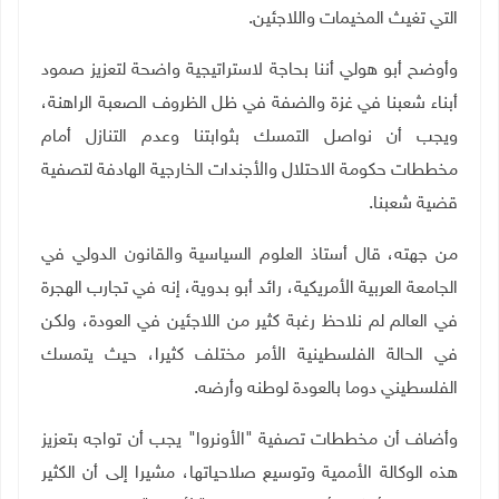
التي تغيث المخيمات واللاجئين.
وأوضح أبو هولي أننا بحاجة لاستراتيجية واضحة لتعزيز صمود
أبناء شعبنا في غزة والضفة في ظل الظروف الصعبة الراهنة،
ويجب أن نواصل التمسك بثوابتنا وعدم التنازل أمام
مخططات حكومة الاحتلال والأجندات الخارجية الهادفة لتصفية
قضية شعبنا
.
من جهته، قال أستاذ العلوم السياسية والقانون الدولي في
الجامعة العربية الأمريكية، رائد أبو بدوية، إنه في تجارب الهجرة
في العالم لم نلاحظ رغبة كثير من اللاجئين في العودة، ولكن
في الحالة الفلسطينية الأمر مختلف كثيرا، حيث يتمسك
الفلسطيني دوما بالعودة لوطنه وأرضه.
وأضاف أن مخططات تصفية "الأونروا" يجب أن تواجه بتعزيز
هذه الوكالة الأممية وتوسيع صلاحياتها، مشيرا إلى أن الكثير