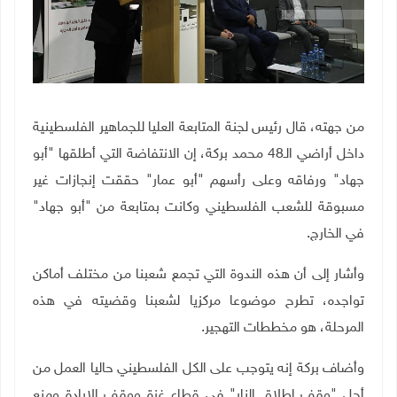
من جهته، قال رئيس لجنة المتابعة العليا للجماهير الفلسطينية
داخل أراضي الـ48 محمد بركة، إن الانتفاضة التي أطلقها "أبو
جهاد" ورفاقه وعلى رأسهم "أبو عمار" حققت إنجازات غير
مسبوقة للشعب الفلسطيني وكانت بمتابعة من "أبو جهاد"
في الخارج.
وأشار إلى أن هذه الندوة التي تجمع شعبنا من مختلف أماكن
تواجده، تطرح موضوعا مركزيا لشعبنا وقضيته في هذه
المرحلة، هو مخططات التهجير.
وأضاف بركة إنه يتوجب على الكل الفلسطيني حاليا العمل من
أجل "وقف إطلاق النار" في قطاع غزة ووقف الإبادة ومنع