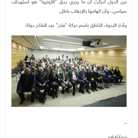
من الدول أدركت أن ما يجري بحق "الأونروا" هو استهداف
سياسي، وأن اتهامها بالإرهاب باطل
.
وأدار الندوة، الناطق باسم حركة "فتح" عبد الفتاح دولة.
ــــ
ب.غ
/
ع.ف