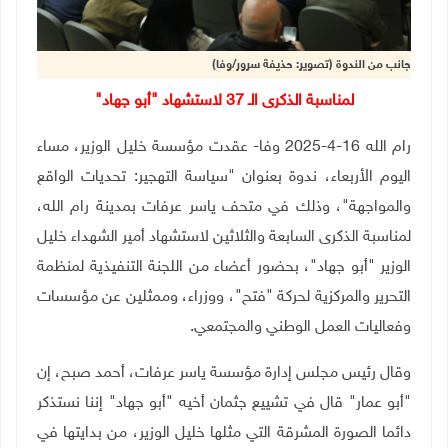
جانب من الندوة (تصوير: حذيفة سرور/وفا)
لمناسبة الذكرى الـ 37 لاستشهاد "أبو جهاد"
رام الله 16-4-2025 وفا- عقدت مؤسسة خليل الوزير، مساء
اليوم الأربعاء، ندوة بعنوان "سياسة التهجير: تحديات الواقع
والمواجهة"، وذلك في متحف ياسر عرفات بمدينة رام الله،
لمناسبة الذكرى السابعة والثلاثين لاستشهاد أمير الشهداء خليل
الوزير "أبو جهاد"، بحضور أعضاء من اللجنة التنفيذية لمنظمة
التحرير والمركزية لحركة "فتح"، ووزراء، وممثلين عن مؤسسات
وفعاليات العمل الوطني والمجتمعي.
وقال رئيس مجلس إدارة مؤسسة ياسر عرفات، أحمد صبح، إن
"أبو عمار" قال في تشييع جثمان أخيه "أبو جهاد" إننا نستذكر
دائما الصورة المشرقة التي مثلها خليل الوزير، من بدايتها في