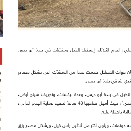
 الإسرائيلي، اليوم الثلاثاء، إسطبلا للخيل ومنشآت في بلدة أبو ديس
 قوات الاحتلال هدمت عددا من المنشآت التي تشكل مصادر
ق
هندي شرقي بلدة أبو ديس.
26
للخيل في بلدة أبو ديس، وعدة بركسات، وتجريف سياج أرض،
إلى جانب تسليم إخطار بهدم مغسلة مركبات في "أبو هندي"، حيث أُمهل صاحبها 48 ساعة لتنفيذ عملية الهدم الذاتي،
ع
لية باهظة عليه.
26
ة دونمات، ويأوي أكثر من ثلاثين رأس خيل، ويشكل مصدر رزق