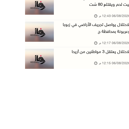
يت لحم ويقتلع 80 شت
الاحتلال يهدم منزلا شرق الخليل
06/08/20 12:43 م
06/آب/2026 11:50 ص
لاحتلال يواصل تجريف الأراضي في زبوبا
فتوح: العدوان على مخيم قلنديا تصعيد منظم يندر ...
عربونة بمحافظة ج
06/آب/2026 11:45 ص
06/08/20 12:17 م
الطفل فيصل ينتظر علاج كسر بعموده الفقري
احتلال يعتقل 3 مواطنين من أريحا
06/آب/2026 11:34 ص
06/08/20 12:15 م
نادي الأسير: الاحتلال يعتقل ويحقق ميدانياً مع ...
06/آب/2026 11:33 ص
الاحتلال يقتحم مخيم عسكر شرق نابلس
06/آب/2026 11:11 ص
أبرز عناوين الصحف الفلسطينية
06/آب/2026 10:13 ص
مستعمرون يسيّجون أراضي في الأغوار الشمالية