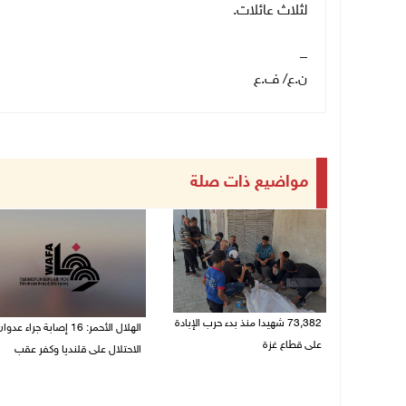
لثلاث عائلات.
_
ن.ع/ ف.ع
مواضيع ذات صلة
73,382 شهيدا منذ بدء حرب الإبادة
الهلال الأحمر: 16 إصابة جراء عدوا
على قطاع غزة
الاحتلال على قلنديا وكفر عقب
06/08/2026 01:42 م
06/08/2026 01:21 م