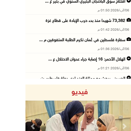
افتتاح سوق الباذنجان البتيري السنوي في بتير غ ...
06/آب/2026 01:50 م
73,382 شهيدا منذ بدء حرب الإبادة على قطاع غزة
06/آب/2026 01:42 م
سفارة فلسطين في عُمان تكرم الطلبة المتفوقين م ...
06/آب/2026 01:36 م
الهلال الأحمر: 16 إصابة جراء عدوان الاحتلال ع ...
06/آب/2026 01:21 م
الحسيني يبحث مع ممثلة الهند لدى دولة فلسطين ت ...
06/آب/2026 01:19 م
فيديو
إنجاز فلسطين تطلق معرض "Eco-Expo 2026" تتويجا ...
06/آب/2026 01:18 م
الاحتلال يجرف 4 دونمات في بتير غرب بيت لحم وي ...
06/آب/2026 12:43 م
Previous
Next