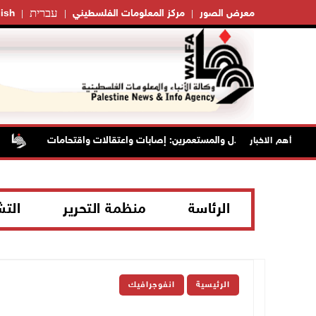
עברית
معرض الصور
مركز المعلومات الفلسطيني
ish
لال والمستعمرين: إصابات واعتقالات واقتحامات
حالة الطقس: ارت
أهم الاخبار
الرئاسة
منظمة التحرير
الت
الرئيسية
انفوجرافيك