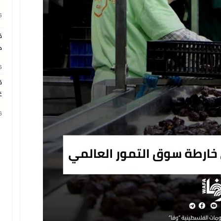
26
ق
ج
26
ق
غ
26