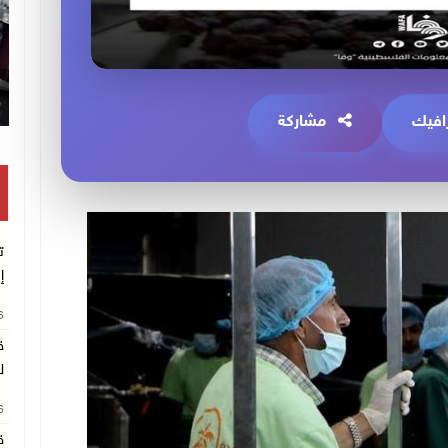
افيك
مشاركة
ت
إ
26
ق
ل
26
ق