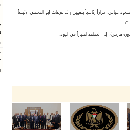
ش
فلسطين محمود عباس، قراراً رئاسياً بتعيين رائد عرفات أبو الحمص، رئيساً
26
وم
.
ق
ب
دورة فارس)، إلى التقاعد اعتباراً من اليوم
.
26
م
ي
26