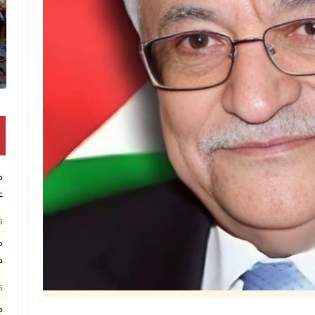
انتشال رفات شهيد مجهول الهوية بخان يو
م
ع
26
م
خ
26
م