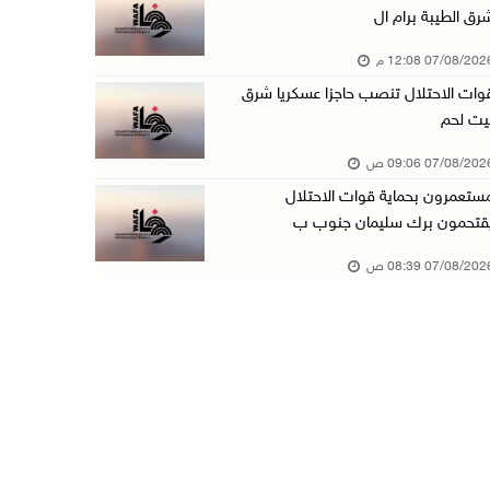
رق الطيبة برام ال
الطقس: أجواء صافية صيفية والحرارة حول معدلها ...
07/08/20 12:08 م
07/آب/2026 08:15 ص
وات الاحتلال تنصب حاجزا عسكريا شرق
تواصل انتهاكات الاحتلال والمستعمرين: اعتقالات ...
يت لحم
06/آب/2026 11:53 م
07/08/20 09:06 ص
الاحتلال يخطر باقتلاع أشجار من 310 دونمات وال ...
ستعمرون بحماية قوات الاحتلال
06/آب/2026 11:14 م
قتحمون برك سليمان جنوب ب
قوات الاحتلال تقتحم يعبد جنوب غرب جنين
07/08/20 08:39 ص
06/آب/2026 10:49 م
48 إصابة منذ بدء عدوان الاحتلال على مخيم قلند ...
06/آب/2026 10:45 م
الاحتلال يعتقل شابين من المغير
06/آب/2026 10:27 م
وزير الداخلية يبحث مع مكافحة المخدرات الدولي ...