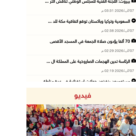
بيروت: اللجنة الفنية للمجلس الوطني تناقش التر ...
07/آب/2026 03:31 م
السعودية وتركيا وباكستان توقع اتفاقية مكة للد ...
07/آب/2026 02:38 م
70 ألفا يؤدون صلاة الجمعة في المسجد الأقصى
07/آب/2026 02:29 م
الرئاسة تدين الهجمات الصاروخية على المملكة ال ...
07/آب/2026 02:19 م
مستعمرون ينفذون جولات استفزازية في عدة مناطق ...
07/آب/2026 02:08 م
فيديو
أمين عام الجامعة العربية يحذر من نهج إسرائيل ...
07/آب/2026 01:41 م
مستعمرون يهاجمون صهريجا للمياه في خلايل اللوز ...
07/آب/2026 01:38 م
Previous
Next