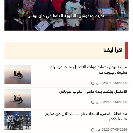
06/آب/2026 10:45 م
الاحتلال يعتقل شابين من المغير
تكريم متفوقين بالثانوية العامة في خان يونس
06/آب/2026 10:27 م
وزير الداخلية يبحث مع مكافحة المخدرات الدولي ...
06/آب/2026 10:01 م
رئيس بلدية الخليل يطلع وفدا أميركيا على تطورا ...
اقرأ أيضا
06/آب/2026 09:59 م
مستعمرون بحماية قوات الاحتلال يقتحمون برك
سليمان جنوب ب
06/آب/2026 09:17 م
07/08/2026 08:39 ص
إصابة مسن بجروح ورضوض إثر اعتداء جيش الاحتلال ...
الاحتلال يقتحم بلدة طمون جنوب طوباس
06/آب/2026 09:13 م
07/08/2026 08:24 ص
ورشة توصي بخطة عاجلة لاستعادة التعليم الوجاهي ...
06/آب/2026 09:08 م
محافظة القدس: انسحاب قوات الاحتلال من مخيم
قلنديا وكفر
الرئيس يستقبل مجلس بلدية رام الله ويشدد على د ...
07/08/2026 08:23 ص
06/آب/2026 08:36 م