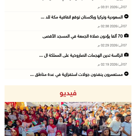
07/آب/2026 03:31 م
السعودية وتركيا وباكستان توقع اتفاقية مكة للد ...
07/آب/2026 02:38 م
70 ألفا يؤدون صلاة الجمعة في المسجد الأقصى
07/آب/2026 02:29 م
الرئاسة تدين الهجمات الصاروخية على المملكة ال ...
07/آب/2026 02:19 م
مستعمرون ينفذون جولات استفزازية في عدة مناطق ...
07/آب/2026 02:08 م
فيديو
أمين عام الجامعة العربية يحذر من نهج إسرائيل ...
07/آب/2026 01:41 م
مستعمرون يهاجمون صهريجا للمياه في خلايل اللوز ...
07/آب/2026 01:38 م
revious
Next
مستعمرون يهاجمون مجددا تجمع الكعابنة شرق الطي ...