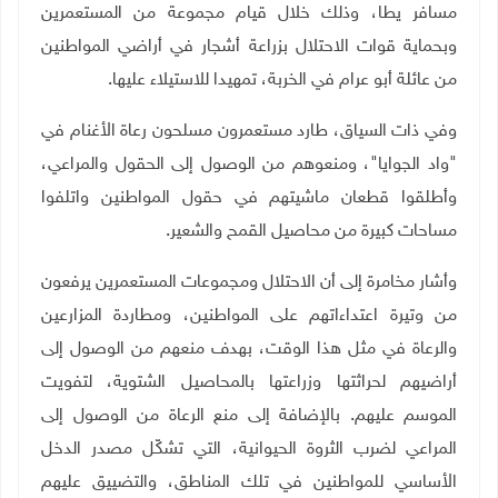
مسافر يطا، وذلك خلال قيام مجموعة من المستعمرين
وبحماية قوات الاحتلال بزراعة أشجار في أراضي المواطنين
من عائلة أبو عرام في الخربة، تمهيدا للاستيلاء عليها
.
وفي ذات السياق، طارد مستعمرون مسلحون رعاة الأغنام في
"واد الجوايا"، ومنعوهم من الوصول إلى الحقول والمراعي،
وأطلقوا قطعان ماشيتهم في حقول المواطنين واتلفوا
مساحات كبيرة من محاصيل القمح والشعير
.
وأشار مخامرة إلى أن الاحتلال ومجموعات المستعمرين يرفعون
من وتيرة اعتداءاتهم على المواطنين، ومطاردة المزارعين
والرعاة في مثل هذا الوقت، بهدف منعهم من الوصول إلى
أراضيهم لحراثتها وزراعتها بالمحاصيل الشتوية، لتفويت
الموسم عليهم
.
بالإضافة إلى منع الرعاة من الوصول إلى
المراعي لضرب الثروة الحيوانية، التي تشكّل مصدر الدخل
الأساسي للمواطنين في تلك المناطق، والتضييق عليهم