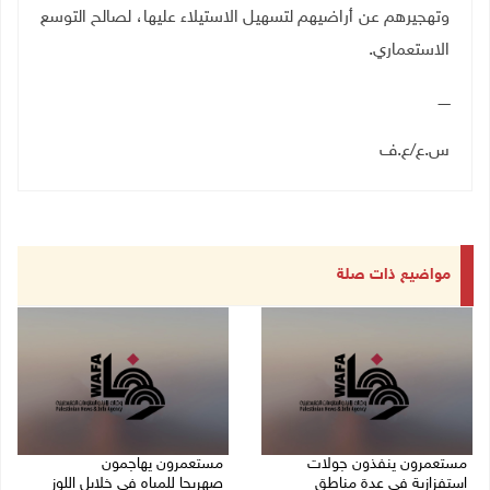
وتهجيرهم عن أراضيهم لتسهيل الاستيلاء عليها، لصالح التوسع
الاستعماري.
ـــــ
س.ع
/
ع.ف
مواضيع ذات صلة
مستعمرون ينفذون جولات
مستعمرون يهاجمون
استفزازية في عدة مناطق
صهريجا للمياه في خلايل اللوز