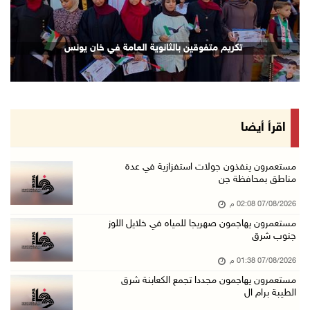
07/آب/2026 12:08 م
أسعار النفط تواصل الصعود وسط مخاوف بشأن مستقب ...
تكريم متفوقين بالثانوية العامة في خان يونس
07/آب/2026 10:25 ص
الذهب يتجه لأفضل أداء أسبوعي منذ كانون الثاني
07/آب/2026 10:12 ص
قوات الاحتلال تنصب حاجزا عسكريا شرق بيت لحم
اقرأ أيضا
07/آب/2026 09:06 ص
مستعمرون بحماية قوات الاحتلال يقتحمون برك سلي ...
مستعمرون ينفذون جولات استفزازية في عدة
مناطق بمحافظة جن
07/آب/2026 08:39 ص
07/08/2026 02:08 م
الاحتلال يقتحم بلدة طمون جنوب طوباس
مستعمرون يهاجمون صهريجا للمياه في خلايل اللوز
07/آب/2026 08:24 ص
جنوب شرق
محافظة القدس: انسحاب قوات الاحتلال من مخيم قل ...
07/08/2026 01:38 م
07/آب/2026 08:23 ص
مستعمرون يهاجمون مجددا تجمع الكعابنة شرق
الطيبة برام ال
الطقس: أجواء صافية صيفية والحرارة حول معدلها ...