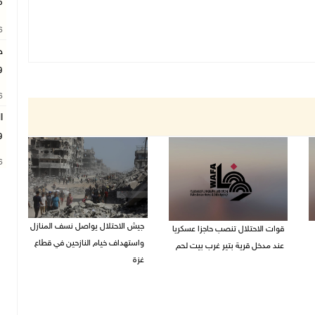
م
26
ج
و
26
ا
و
26
جيش الاحتلال يواصل نسف المنازل
قوات الاحتلال تنصب حاجزا عسكريا
واستهداف خيام النازحين في قطاع
عند مدخل قرية بتير غرب بيت لحم
غزة
09/08/2026 09:43 ص
09/08/2026 09:29 ص