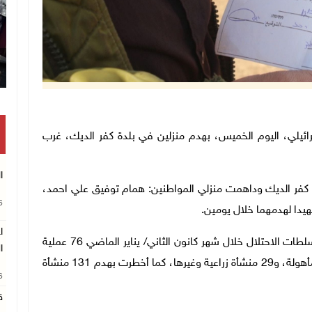
تلال الاسرائيلي، اليوم الخميس، بهدم منزلين في بلدة كفر الديك، غرب
ا
 كفر الديك وداهمت منزلي المواطنين: همام توفيق علي احمد،
26
يدا لهدمهما خلال يومين.
ا
وبحسب هيئة مقاومة الجدار والاستيطان، فقد نفذت سلطات الاحتلال خلال شهر كانون الثاني/ يناير الماضي 76 عملية
ا
هدم طالت 126 منشأة، بينها 74 منزلاً مأهولاً، و4 غير مأهولة، و29 منشأة زراعية وغيرها، كما أخطرت بهدم 131 منشأة
26
ق