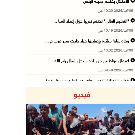
الاحتلال يقتحم مدينة نابلس
09/آب/2026 10:20 ص
"التعليم العالي" تختتم تدريبا حول إعداد المبا ...
09/آب/2026 10:19 ص
وفاة شابة متأثرة بإصابتها جراء حادث سير قرب ج ...
09/آب/2026 10:02 ص
اعتقال مواطنين من بلدة سنجل شمال رام الله
09/آب/2026 09:48 ص
قوات الاحتلال تنصب حاجزا عسكريا عند مدخل قرية ...
09/آب/2026 09:43 ص
فيديو
إجلاء آلاف السكان مع اتساع حرائق الغابات غرب ...
09/آب/2026 09:41 ص
جيش الاحتلال يواصل نسف المنازل واستهداف خيام ...
09/آب/2026 09:29 ص
Previous
Next