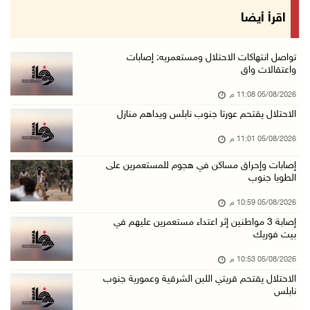
الرئيس يقلد عائلة القائد الوطني الراحل أحمد ع ...
اقرأ أيضا
05/آب/2026 08:05 م
باسم الرئيس: وزير الداخلية يمنح العميد جيسون ...
تواصل انتهاكات الاحتلال ومستعمريه: إصابات
واعتقالات واق
05/آب/2026 07:50 م
05/08/2026 11:08 م
الاحتلال يقتحم كفر مالك ودير جرير ومستعمرون ي ...
الاحتلال يقتحم عورتا جنوب نابلس ويداهم منازل
05/آب/2026 07:17 م
05/08/2026 11:01 م
"التربية" تخرج الفوج الأول من مدربي المعلمين ...
05/آب/2026 06:44 م
إصابات وإحراق مساكن في هجوم للمستعمرين على
الطوبا جنوب
عبد السلام السيد يفوز بترشيح الديمقراطيين لمج ...
05/08/2026 10:59 م
05/آب/2026 06:43 م
إصابة 3 مواطنين إثر اعتداء مستعمرين عليهم في
الهلال الأحمر: 8 إصابات إثر اعتداء الاحتلال ...
بيت فوريك
05/آب/2026 06:13 م
05/08/2026 10:53 م
مخطط استعماري جديد في "جيلو" يهدد بعزل القدس ...
الاحتلال يقتحم قريتي اللبن الشرقية وعمورية جنوب
نابلس
05/آب/2026 06:10 م