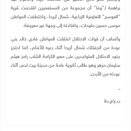
براهمة لـ"وفا" أن مجموعة من المستعمرين اقتحمت قرية
"العوسج" التعاونية الزراعية، شمال أريحا، واختطفت المواطن
موسى حسين مليحات، واقتادته إلى وجهة غير معروفة.
وأضاف أن قوات الاحتلال اعتقلت المواطن فادي خالد بني
عودة من الجفتلك شمال أريحا أثناء رعيه للأغنام، كما احتجز
جنود الاحتلال المتواجدين على معبر الكرامة الشاب رامز هيثم
سليمان مزهر وهو طالب ثانوية عامة من مدينة بيت لحم، أثناء
عودته من الأردن.
_
ن.ع/ي.ط