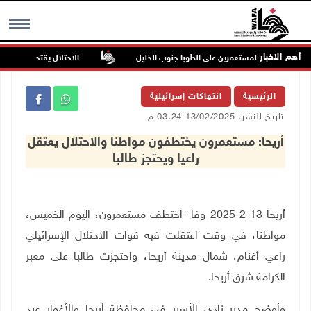
أهم الاخبار
 في هجوم للمستعمرين على الطوبا جنوب الخليل
الاحتلال يقتحم عورتا جنوب
MENU
الرئيسية
انتهاكات إسرائيلية
تاريخ النشر: 13/02/2025 03:24 م
أريحا: مستعمرون يختطفون مواطنا والاحتلال يعتقل
راعيا ويحتجز طالبا
أريحا 13-2-2025 وفا- اختطف مستعمرون، اليوم الخميس،
مواطنا، في وقت اعتقلت فيه قوات الاحتلال الإسرائيلي
راعي أغنام، شمال مدينة أريحا، واحتجزت طالبا على معبر
الكرامة شرق أريحا.
وأوضح مدير نادي الأسير في محافظة أريحا والأغوار عيد