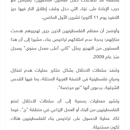
بالضفة قد تصاعدت خلال العامين الماضيين، بالتزامن مع
حرب الإبادة على غزة، التي دخل وقف إطلاق النار فيها حيز
التنفيذ يوم 11 أكتوبر/ تشرين الأول الماضي
.
وأوضح أن معظم الفلسطينيين الذين جرى تهجيرهم هدمت
منازلهم؛ بحجة عدم امتلاكهم تراخيص بناء، مشيرا إلى أن هذا
المستوى من التهجير يمثل "ثاني أعلى معدل سنوي" يسجل
منذ عام 2009.
وتنفذ سلطات الاحتلال بشكل متكرر عمليات هدم لمنازل
ومبانٍ فلسطينية في الضفة الغربية المحتلة، بما فيها القدس
الشرقية، بدعوى أنها "غير مرخصة"
.
وتشير معطيات رسمية إلى أن سلطات الاحتلال تمنع
الفلسطينيين من البناء أو العمل الزراعي في منطقة "ج"، فيما
تكاد عملية الحصول على تراخيص بناء للفلسطينيين هناك
تكون مستحيلة
.