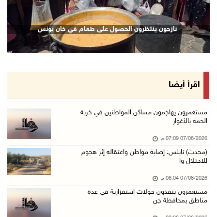
07/آب/2026 02:38 م
70 ألفا يؤدون صلاة الجمعة في المسجد الأقصى
نازحون ينتظرون الحصول على طعام في خان يونس
07/آب/2026 02:29 م
الرئاسة تدين الهجمات الصاروخية على المملكة ال ...
07/آب/2026 02:19 م
مستعمرون ينفذون جولات استفزازية في عدة مناطق ...
اقرأ أيضا
07/آب/2026 02:08 م
أمين عام الجامعة العربية يحذر من نهج إسرائيل ...
مستعمرون يهاجمون مساكن المواطنين في خربة
الحمة بالأغوار
07/آب/2026 01:41 م
07/08/2026 07:09 م
مستعمرون يهاجمون صهريجا للمياه في خلايل اللوز ...
(محدث) نابلس: إصابة مواطن واعتقاله إثر هجوم
07/آب/2026 01:38 م
للاحتلال وا
مستعمرون يهاجمون مجددا تجمع الكعابنة شرق الطي ...
07/08/2026 06:04 م
07/آب/2026 12:08 م
مستعمرون ينفذون جولات استفزازية في عدة
مناطق بمحافظة جن
أسعار النفط تواصل الصعود وسط مخاوف بشأن مستقب ...