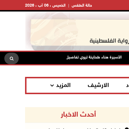
حالة الطقس
الخميس ، 06 آب ، 2026
الأسيرة هناء طحاينة تروي تفاصيل اعتقالها: حُرمت من وداع أطفالها وتعرضت لل
د
الارشيف
المزيد
أحدث الاخبار