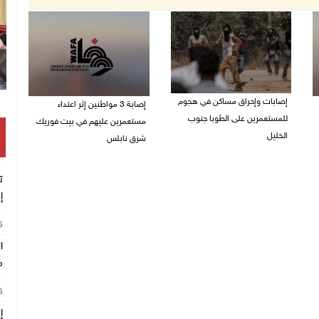
إصابات وإحراق مساكن في هجوم
إصابة 3 مواطنين إثر اعتداء
للمستعمرين على الطوبا جنوب
مستعمرين عليهم في بيت فوريك
الخليل
شرق نابلس
05/08/2026 10:59 م
05/08/2026 10:53 م
ت
إ
26
ا
م
26
إ