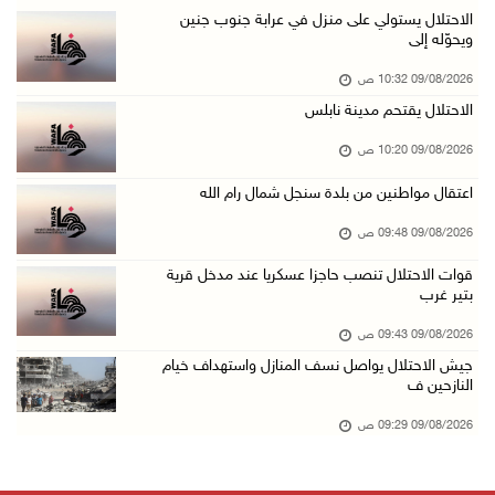
الملتقى الثاني لـ"شعراء من أجل فلسطين" في الأ ...
الاحتلال يستولي على منزل في عرابة جنوب جنين
ويحوّله إلى
09/آب/2026 09:13 ص
09/08/2026 10:32 ص
مستعمرون إرهابيون يحرقون مسكنا بمسافر يطا جنو ...
الاحتلال يقتحم مدينة نابلس
09/آب/2026 08:49 ص
09/08/2026 10:20 ص
أسعار العملات مقابل الشيقل
09/آب/2026 08:44 ص
اعتقال مواطنين من بلدة سنجل شمال رام الله
الاحتلال يقتحم عدة قرى في نابلس ويداهم منازل ...
09/08/2026 09:48 ص
09/آب/2026 08:36 ص
قوات الاحتلال تنصب حاجزا عسكريا عند مدخل قرية
بتير غرب
أبرز عناوين الصحف الفلسطينية
09/آب/2026 08:32 ص
09/08/2026 09:43 ص
جيش الاحتلال يواصل نسف المنازل واستهداف خيام
مستعمرون إرهابيون يسرقون جرارا زراعيا من بيت ...
النازحين ف
09/آب/2026 08:29 ص
09/08/2026 09:29 ص
حملة في الولايات المتحدة تدعو الأطباء لمقاطعة ...
09/آب/2026 08:27 ص