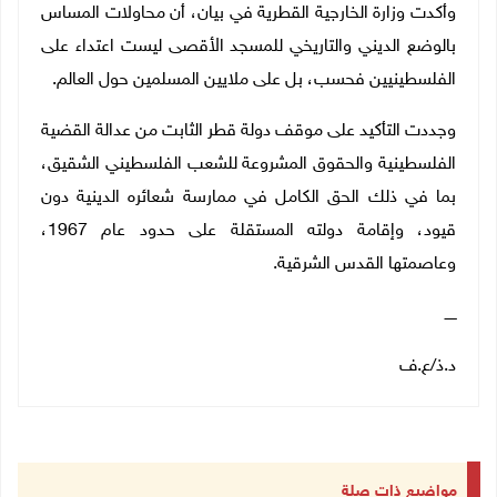
وأكدت وزارة الخارجية القطرية في بيان، أن محاولات المساس
بالوضع الديني والتاريخي للمسجد الأقصى ليست اعتداء على
الفلسطينيين فحسب، بل على ملايين المسلمين حول العالم
.
وجددت التأكيد على موقف دولة قطر الثابت من عدالة القضية
الفلسطينية والحقوق المشروعة للشعب الفلسطيني الشقيق،
بما في ذلك الحق الكامل في ممارسة شعائره الدينية دون
قيود، وإقامة دولته المستقلة على حدود عام 1967،
وعاصمتها القدس الشرقية
.
ـــــ
د.ذ/ع.ف
مواضيع ذات صلة