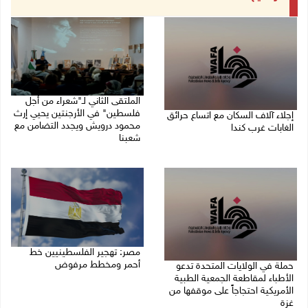
الملتقى الثاني لـ"شعراء من أجل
فلسطين" في الأرجنتين يحيي إرث
إجلاء آلاف السكان مع اتساع حرائق
محمود درويش ويجدد التضامن مع
الغابات غرب كندا
شعبنا
09/08/2026 09:41 ص
09/08/2026 09:13 ص
مصر: تهجير الفلسطينيين خط
أحمر ومخطط مرفوض
حملة في الولايات المتحدة تدعو
الأطباء لمقاطعة الجمعية الطبية
09/08/2026 08:11 ص
الأمريكية احتجاجاً على موقفها من
غزة