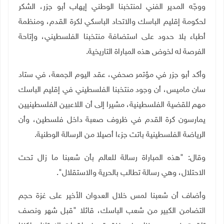
ووجّه المدير الفني لمنتخبنا الوطني إيهاب أبو جزر، الشكر
لحكومة إقليم الباسك والاتحاد الباسكي لكرة القدم، ومنظمة
أطباء بلا حدود على استضافة منتخبنا الفلسطيني، وإتاحة
الفرصة له لخوض هذه المباراة التاريخية.
وأكد أبو جزر في مؤتمر صحفي، عقد اليوم الجمعة، في ستاد
سان ماميس، أن وجود منتخبنا الفلسطيني في إقليم الباسك
مهم للقضية الفلسطينية، مشيرا إلى أن اللاعبين الفلسطينيين
يمارسون كرة القدم في ظروف صعبة داخل فلسطين، وأن
الرياضة الفلسطينية باتت جزءا أصيلا من الرسالة الوطنية.
وقال: "هذه المباراة رسالة للعالم بأن شعبنا ما زال تحت
الاحتلال، وهي رسالة تطالب بالحرية والاستقلال".
وأضاف أن شعبنا لمس خلال العدوان الأخير على غزة حجم
التضامن الكبير من شعب الباسك، قائلا "قبل شهر ونصف