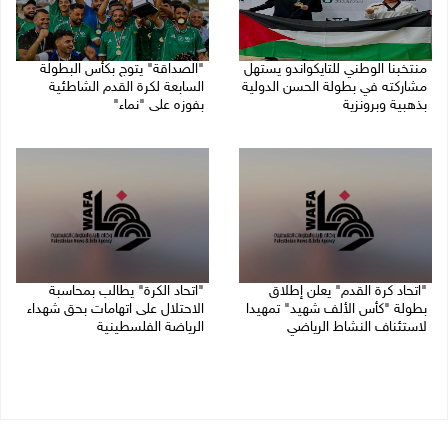
منتخبنا الوطني للتايكواندو يستهل
"الصداقة" يتوج بكأس البطولة
مشاركته في بطولة الحسن الدولية
السابعة لكرة القدم الشاطئية
بذهبية وبرونزية
بفوزه على "نماء"
08/08/2026 11:06 ص
02/08/2026 09:20 م
"اتحاد كرة القدم" يعلن إطلاق
"اتحاد الكرة" يطالب بمحاسبة
بطولة "كأس الألف شهيد" تمهيدا
الاحتلال على اتهامات بحق شهداء
لاستئناف النشاط الرياضي
الرياضة الفلسطينية
01/08/2026 03:29 م
30/07/2026 04:08 م