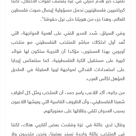
تلقيت خبر هدم منزلي في غزة بقصف لقوات الاحتلال، لكننا
كرياضيين فلسطينيين نحمل مسؤولية إيصال صوت فلسطين
للعالم، وهذا جزء من هويتنا حتى نيل حقوقنا".
وفي السياق، شدد المدير الفني على أهمية المواجهة، التي
تُعد أول احتكاك مباشر للمنتخب الفلسطيني مع منتخب
أوروبي بهذا المستوى، مؤكدا أن التجربة ستكون لها فوائد
كبيرة على مستقبل الكرة الفلسطينية، كما ستنعكس إيجابا
على استعدادات الفدائي لمواجهة ليبيا المقبلة في الملحق
المؤهل لكأس العرب.
من جانبه، أكد اللاعب ياسر حمد، أن المنتخب يمثل كل أطياف
شعبنا الفلسطيني، وأن الظروف القاسية التي يعيشها اللاعبون
بسبب العدوان تلقي بظلالها على معنوياتهم.
وقال: لدي عائلة في غزة وفقدت بعض أقاربي هناك، لكننا
في المنتخب عائلة واحدة نسند بعضنا، ونحن متحدون ولا