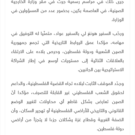
جرى ذلك في مراسم رسمية جرت في مقر وزارة الخارجية
الصينية، في العاصمة بكين، بحضور عدد من المسؤولين في
الوزارة.
ورحّب السفير هونغ لي بالسفير عواد، متمنّيا له التوفيق في
مهامه، مؤكدا عمق الروابط التاريخية التي تجمع جمهورية
الصين الشعبية ودولة فلسطين، وحرص بلاده على الارتقاء
بالعلاقات الثنائية إلى مستويات أوسع في إطار الشراكة
الاستراتيجية بين الجانبين
.
وجدّد الموقف الثابت لبلاده تجاه القضية الفلسطينية، والداعم
لحقوق الشعب الفلسطيني غير القابلة للتصرف، مؤكدا أنّ
الصين تعارض بشكل قاطع أي محاولات لتغيير الوضع
القانوني والتاريخي للأراضي الفلسطينية أو تهجير السكان، وأن
الضفة الغربية وقطاع غزة يشكلان جزءا لا يتجزأ من أراضي
دولة فلسطين.