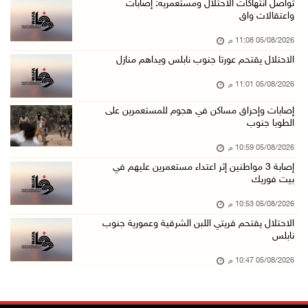
باسم الرئيس: وزير الداخلية يمنح العميد جيسون ...
تواصل انتهاكات الاحتلال ومستعمريه: إصابات
واعتقالات واق
05/آب/2026 07:50 م
05/08/2026 11:08 م
الاحتلال يقتحم كفر مالك ودير جرير ومستعمرون ي ...
الاحتلال يقتحم عورتا جنوب نابلس ويداهم منازل
05/آب/2026 07:17 م
05/08/2026 11:01 م
"التربية" تخرج الفوج الأول من مدربي المعلمين ...
05/آب/2026 06:44 م
إصابات وإحراق مساكن في هجوم للمستعمرين على
الطوبا جنوب
عبد السلام السيد يفوز بترشيح الديمقراطيين لمج ...
05/08/2026 10:59 م
05/آب/2026 06:43 م
إصابة 3 مواطنين إثر اعتداء مستعمرين عليهم في
الهلال الأحمر: 8 إصابات إثر اعتداء الاحتلال ...
بيت فوريك
05/آب/2026 06:13 م
05/08/2026 10:53 م
مخطط استعماري جديد في "جيلو" يهدد بعزل القدس ...
الاحتلال يقتحم قريتي اللبن الشرقية وعمورية جنوب
نابلس
05/آب/2026 06:10 م
الاحتلال ينصب حاجزًا عسكريًا على مدخل بلدة دي ...
05/08/2026 10:47 م
05/آب/2026 06:04 م
البيرة: الاحتلال يستولي على ثلاثة منازل في حي ...