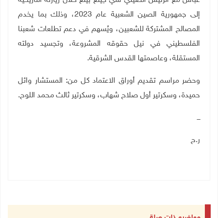
عباس مع الرئيس الصيني شي جينغ بينغ خلال زيارته التاريخية
إلى جمهورية الصين الشعبية عام 2023، وذلك بما يخدم
المصالح المشتركة للشعبين، ويُسهم في دعم تطلعات شعبنا
الفلسطيني في نيل حقوقه المشروعة، وتجسيد دولته
المستقلة، وعاصمتها القدس الشرقية
.
وحضر مراسم تقديم أوراق الاعتماد كل من: المستشار وائل
حميدة، وسكرتير أول صلاح شهاب، وسكرتير ثالث محمد اللوح.
ـــ
ر.ح
مواضيع ذات صلة