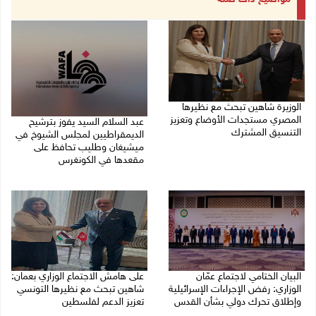
الوزيرة شاهين تبحث مع نظيرها
المصري مستجدات الأوضاع وتعزيز
عبد السلام السيد يفوز بترشيح
التنسيق المشترك
الديمقراطيين لمجلس الشيوخ في
ميشيغان وطليب تحافظ على
05/08/2026 10:43 م
مقعدها في الكونغرس
05/08/2026 06:43 م
البيان الختامي لاجتماع عمّان
على هامش الاجتماع الوزاري بعمان:
الوزاري: رفض الإجراءات الإسرائيلية
شاهين تبحث مع نظيرها التونسي
وإطلاق تحرك دولي بشأن القدس
تعزيز الدعم لفلسطين