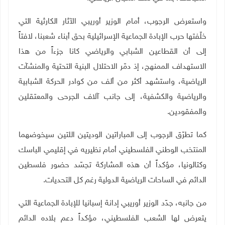
واستعرض الرجوب، أمام الوزير أوريبي الآثار الكارثية التي
خلّفتها حرب الإبادة الجماعية الإسرائيلية بحق أبناء شعبنا، لافتاً
إلى أن القطاعين الشبابي والرياضي كانا جزءاً من هذا
الاستهداف الممنهج، إذ دمّر الاحتلال البنية التحتية والمنشآت
الرياضية، واستشهد أكثر من ألف من كوادر الحركة الشبابية
والرياضية والكشفية، إلى جانب آلاف الجرحى والمعتقلين
والمفقودين
.
كما تطرّق الرجوب إلى المباراتين الوديتين اللتين سيخوضهما
المنتخب الوطني الفلسطيني أمام نظيريه في إقليمي الباسك
وكتالونيا، مؤكداً أن هذه المشاركة تجسّد حضور فلسطين
الدائم في الساحات الرياضية الدولية رغم كل التحديات
.
من جانبه، جدّد الوزير أوريبي إدانة إسبانيا للإبادة الجماعية التي
يتعرض لها الشعب الفلسطيني، مؤكداً دعم بلاده الدائم