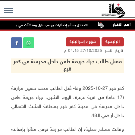
أهم الاخبار
الاحتلال يسلّم إخطارات بهدم منازل ومنشآت في جبع شمال الق
MENU
الرئيسية
شؤون إسرائيلية
تاريخ النشر: 27/10/2025 04:15 م
مقتل طالب جراء جريمة طعن داخل مدرسة في كفر
قرع
كفر قرع 27-10-2025 وفا- قُتل الطالب محمد حسين مرازقة
(17 عاما) من قرية عرعرة، اليوم الاثنين، جراء جريمة طعن
داخل مدرسة في مدينة كفر قرع بمنطقة المثلث الشمالي
داخل أراضي الـ48
.
وقالت مصادر محلية، إن الطالب مرازقة توفي متأثرا بإصابته