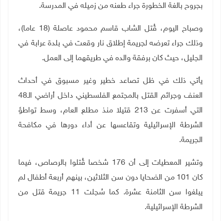
بجروح بالغة الخطورة جراء طعنه من زميله في المدرسة.
وصباح اليوم، قُتل الشاب قاسم محمود عاصلة (18 عاما)،
وذلك جراء تعرضه لجريمة إطلاق نار وقعت في بلدة عرابة في
الجليل، حيث كان برفقة والده في طريقهما إلى العمل
.
يأتي ذلك في ظل تصاعد خطير وغير مسبوق في أحداث
العنف وجرائم القتل بالمجتمع الفلسطيني داخل أراضي الـ48
التي أسفرت عن 213 قتيلا منذ مطلع العام، وسط تواطؤ
الشرطة الإسرائيلية وتقاعسها عن أداء دورها في مكافحة
الجريمة
.
وتشير المعطيات إلى أن 176 شخصا قُتلوا بالرصاص، فيما
كان 101 من الضحايا دون سن الثلاثين، بينهم أربعة أطفال لم
يبلغوا سن الثامنة عشرة. كما سُجلت 11 جريمة قتل من
الشرطة الإسرائيلية.