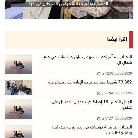
الحصار يفاقم معاناة مرضى السرطان في غزة
06/آب/2026 12:43 م
"لجنة الانتخابات" وبرنامج الأمم المتحدة الإنم ...
06/آب/2026 12:36 م
"التعاون الإسلامي" تدين عدوان الاحتلال على مخ ...
اقرأ أيضا
06/آب/2026 12:31 م
الحصار يعيد صناعة الفخار إلى الواجهة في غزة
الاحتلال يسلّم إخطارات بهدم منازل ومنشآت في جبع
شمال ال
06/آب/2026 12:25 م
06/08/2026 02:02 م
الاحتلال يواصل تجريف الأراضي في زبوبا وعربونة ...
73,382 شهيدا منذ بدء حرب الإبادة على قطاع غزة
06/آب/2026 12:17 م
06/08/2026 01:42 م
محافظة القدس: العدوان على مخيم قلنديا يستهدف ...
الهلال الأحمر: 16 إصابة جراء عدوان الاحتلال على
06/آب/2026 12:16 م
قلنديا
الاحتلال يعتقل 3 مواطنين من أريحا
06/08/2026 01:21 م
06/آب/2026 12:15 م
الاحتلال يجرف 4 دونمات في بتير غرب بيت لحم
ويقتلع 80 شت
الرئاسة تدين وتحذر الاحتلال من استمرار حربه ا ...