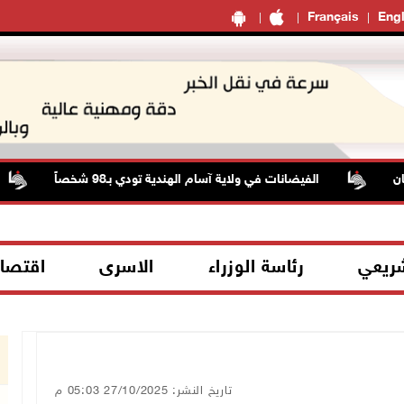
Français
Engl
الفيضانات في ولاية آسام الهندية تودي بـ98 شخصاً
شريعي
رئاسة الوزراء
الاسرى
اقتصا
تاريخ النشر: 27/10/2025 05:03 م