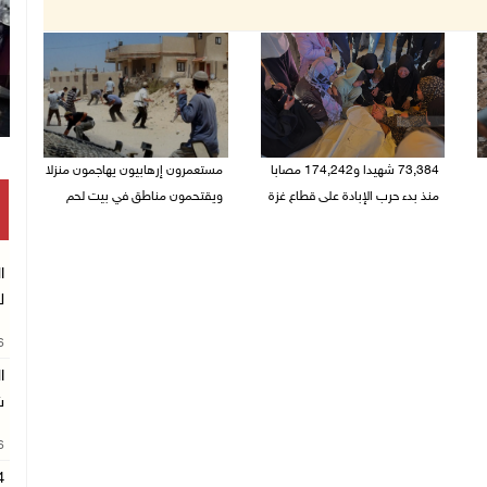
73,384 شهيدا و174,242 مصابا
مستعمرون إرهابيون يهاجمون منزلا
منذ بدء حرب الإبادة على قطاع غزة
ويقتحمون مناطق في بيت لحم
08/08/2026 10:50 ص
08/08/2026 10:22 ص
ا
ل
26
ا
ش
26