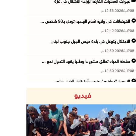
عبوات المعلبات الفارغة لزراعة الأشتال في غزة
08/آب/2026 12:53 م
الفيضانات في ولاية آسام الهندية تودي بـ98 شخص ...
08/آب/2026 12:42 م
الاحتلال يتوغل في بلدة ميس الجبل جنوب لبنان
08/آب/2026 12:39 م
سلطة المياه تطلق مشروعا وطنيا يقود التحول نحو ...
08/آب/2026 12:30 م
الإعصار "دولفين" يضرب أوكيناوا باليابان والصي ...
08/آب/2026 12:08 م
فيديو
42 الف مسافر تنقلوا عبر معبر الكرامة الأسبوع ...
08/آب/2026 11:44 ص
الاحتلال يواصل تجريف أراضٍ في سنجل شمال رام ...
08/آب/2026 11:35 ص
Previous
Next