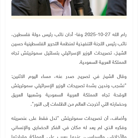
رام الله 27-10-2025 وفا- أدان نائب رئيس دولة فلسطين،
نائب رئيس اللجنة التنفيذية لمنظمة التحرير الفلسطينية حسين
الشيخ، تصريحات الوزير الإسرائيلي بتسلئيل سموتريتش تجاه
المملكة العربية السعودية.
وقال الشيخ في تصريح صدر عنه، مساء اليوم الاثنين:
"نشجب وندين بشدة تصريحات الوزير الإسرائيلي سموتريتش
الوقحة تجاه المملكة العربية السعودية وشعبها العريق
وحضارته التي أخرجت العالم من الظلمات إلى النور".
وأضاف، أن تصريحات سموتريتش "تدل فقط على عنصريته
وفكره الذي لم يعد له مكان في الفكر الحضاري والإنساني
والأخلاقي والسياسي، عندما يعيب على المملكة وقيادتها