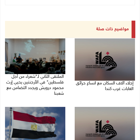
مواضيع ذات صلة
الملتقى الثاني لـ"شعراء من أجل
فلسطين" في الأرجنتين يحيي إرث
إجلاء آلاف السكان مع اتساع حرائق
محمود درويش ويجدد التضامن مع
الغابات غرب كندا
شعبنا
09/08/2026 09:41 ص
09/08/2026 09:13 ص