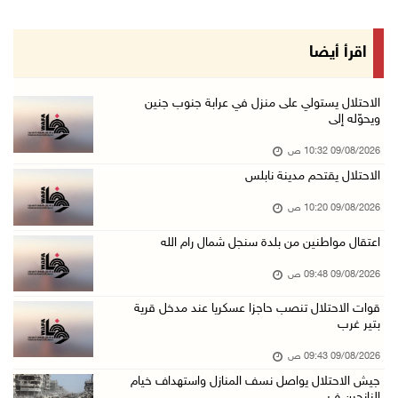
09/آب/2026 09:13 ص
مستعمرون إرهابيون يحرقون مسكنا بمسافر يطا جنو ...
اقرأ أيضا
09/آب/2026 08:49 ص
أسعار العملات مقابل الشيقل
الاحتلال يستولي على منزل في عرابة جنوب جنين
ويحوّله إلى
09/آب/2026 08:44 ص
09/08/2026 10:32 ص
الاحتلال يقتحم عدة قرى في نابلس ويداهم منازل ...
الاحتلال يقتحم مدينة نابلس
09/آب/2026 08:36 ص
09/08/2026 10:20 ص
أبرز عناوين الصحف الفلسطينية
09/آب/2026 08:32 ص
اعتقال مواطنين من بلدة سنجل شمال رام الله
مستعمرون إرهابيون يسرقون جرارا زراعيا من بيت ...
09/08/2026 09:48 ص
09/آب/2026 08:29 ص
قوات الاحتلال تنصب حاجزا عسكريا عند مدخل قرية
بتير غرب
حملة في الولايات المتحدة تدعو الأطباء لمقاطعة ...
09/آب/2026 08:27 ص
09/08/2026 09:43 ص
جيش الاحتلال يواصل نسف المنازل واستهداف خيام
مصر: تهجير الفلسطينيين خط أحمر ومخطط مرفوض
النازحين ف