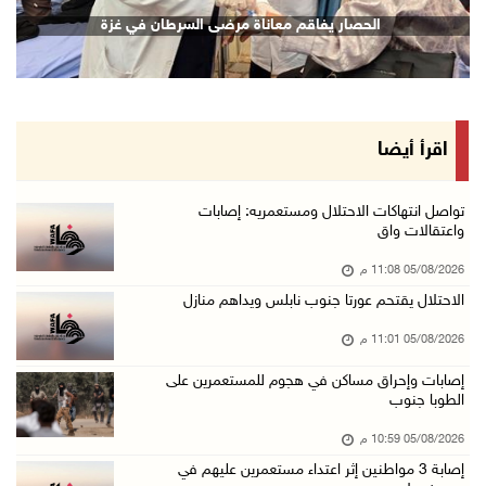
الرئيس يقلد قامات وطنية ومؤسسين في "اتحاد الك ...
الحصار يفاقم معاناة مرضى السرطان في غزة
05/آب/2026 08:47 م
قوات الاحتلال تنصب حاجزا عسكريا شرق بيت لحم
05/آب/2026 08:13 م
الرئيس يقلد عائلة القائد الوطني الراحل أحمد ع ...
اقرأ أيضا
05/آب/2026 08:05 م
باسم الرئيس: وزير الداخلية يمنح العميد جيسون ...
تواصل انتهاكات الاحتلال ومستعمريه: إصابات
واعتقالات واق
05/آب/2026 07:50 م
05/08/2026 11:08 م
الاحتلال يقتحم كفر مالك ودير جرير ومستعمرون ي ...
الاحتلال يقتحم عورتا جنوب نابلس ويداهم منازل
05/آب/2026 07:17 م
05/08/2026 11:01 م
"التربية" تخرج الفوج الأول من مدربي المعلمين ...
05/آب/2026 06:44 م
إصابات وإحراق مساكن في هجوم للمستعمرين على
الطوبا جنوب
عبد السلام السيد يفوز بترشيح الديمقراطيين لمج ...
05/08/2026 10:59 م
05/آب/2026 06:43 م
إصابة 3 مواطنين إثر اعتداء مستعمرين عليهم في
الهلال الأحمر: 8 إصابات إثر اعتداء الاحتلال ...