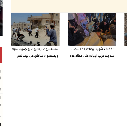
73,384 شهيدا و174,242 مصابا
مستعمرون إرهابيون يهاجمون منزلا
منذ بدء حرب الإبادة على قطاع غزة
ويقتحمون مناطق في بيت لحم
08/08/2026 10:50 ص
08/08/2026 10:22 ص
ا
ل
26
ا
ش
26