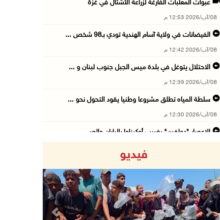
عبوات المعلبات الفارغة لزراعة الأشتال في غزة
08/آب/2026 12:53 م
الفيضانات في ولاية آسام الهندية تودي بـ98 شخص ...
08/آب/2026 12:42 م
الاحتلال يتوغل في بلدة ميس الجبل جنوب لبنان و ...
08/آب/2026 12:39 م
سلطة المياه تطلق مشروعا وطنيا يقود التحول نحو ...
08/آب/2026 12:30 م
الإعصار "دولفين" يضرب أوكيناوا باليابان والصي ...
08/آب/2026 12:08 م
فيديو
42 الف مسافر تنقلوا عبر معبر الكرامة الأسبوع ...
08/آب/2026 11:44 ص
الاحتلال يواصل تجريف أراضٍ في سنجل شمال رام ...
08/آب/2026 11:35 ص
Previous
Next