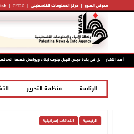
עברית
معرض الصور
مركز المعلومات الفلسطيني
ish
الاحتلال يتوغل في بلدة ميس الجبل جنوب لبنان ويواصل قصفه المدفعي
أهم الاخبار
الرئاسة
منظمة التحرير
الت
الرئيسية
انتهاكات إسرائيلية