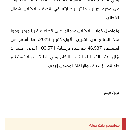
وفي السياق ذاته، استشهاد ضابط الاسعاف حسن الكحلوت
من مخيم جباليا، متأثرا بإصابته في قصف الاحتلال شمال
القطاع.
وتواصل قوات الاحتلال عدوانها على قطاع غزة برا وبحرا وجوا
منذ السابع من تشرين الأول/أكتوبر 2023، ما أسفر عن
استشهاد 46,537 مواطنا، وإصابة 109,571 آخرين، فيما لا
يزال آلاف الضحايا ما تحت الركام وفي الطرقات ولا تستطيع
طواقم الإسعاف والإنقاذ الوصول إليهم.
ــــ
خ.ز/ م.ج
مواضيع ذات صلة