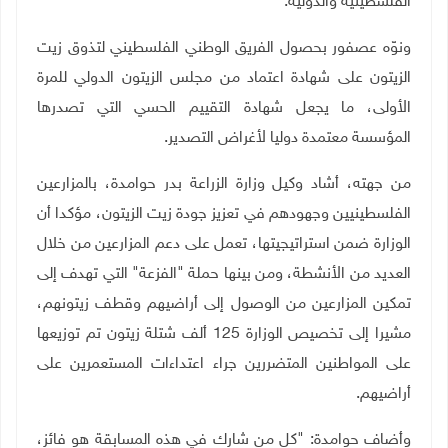
الفلسطينية والدولية
.
ونوّه عصفور بحصول الفريق الوطني الفلسطيني لتذوق زيت
الزيتون على شهادة اعتماد من مجلس الزيتون الدولي للمرة
الأولى، ما يجعل شهادة التقييم الحسي التي تصدرها
المؤسسة معتمدة دوليا لأغراض التصدير
.
من جهته، أشاد وكيل وزارة الزراعة بدر حوامدة، بالمزارعين
الفلسطينيين وجهودهم في تعزيز جودة زيت الزيتون، مؤكدا أن
الوزارة ضمن استراتيجيتها، تعمل على دعم المزارعين من خلال
العديد من الأنشطة، ومن بينها حملة "الفزعة" التي تهدف إلى
تمكين المزارعين من الوصول إلى أراضيهم وقطف زيتونهم،
مشيرا إلى تخصيص الوزارة 125 ألف شتلة زيتون تم توزيعها
على المواطنين المتضررين جراء اعتداءات المستعمرين على
أراضيهم
.
وأضاف حوامدة: "كل من شارك في هذه المسابقة هو فائز،