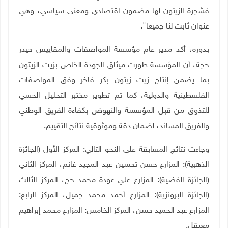
فشجرة الزيتون لها مضمون اقتصادي ومعنى سياسي، وهي
عنوان ثابت لنا جميعا".
بدوره، أكد مدير عام مؤسسة المواصفات والمقاييس حيدر
حجة، أن المؤسسة طورت ميثاق الجودة الخاص بزيت الزيتون
بما يضمن إنتاج زيت زيتون بكر فاخر وفق المواصفات
الفلسطينية والدولية، كما تم تطوير مختبر التحليل الحسي
للتذوق من قبل المؤسسة والنهوض بكفاءة الفريق الوطني
والفريق المساند، لضمان دقة وموثوقية نتائج التقييم
.
وجاءت نتائج المسابقة على النحو التالي: المركز الأول (الجائزة
الذهبية): المزارع حسن تحسين عبد المجيد غانم، المركز الثاني
(الجائزة الفضية): المزارع علي عودة محمد حج، المركز الثالث
(الجائزة البرونزية): المزارع أحمد محمد جميل، المركز الرابع:
المزارع عبد الحميد حسن، المركز الخامس: المزارع محمد إبراهيم
معيقل
.