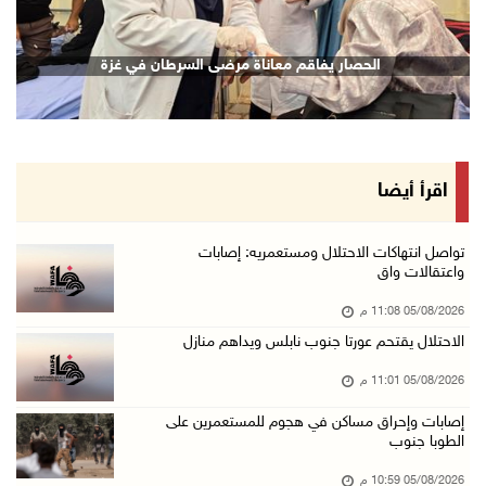
05/آب/2026 10:08 م
الرئيس يقلد قامات وطنية ومؤسسين في "اتحاد الك ...
الحصار يفاقم معاناة مرضى السرطان في غزة
05/آب/2026 08:47 م
قوات الاحتلال تنصب حاجزا عسكريا شرق بيت لحم
05/آب/2026 08:13 م
الرئيس يقلد عائلة القائد الوطني الراحل أحمد ع ...
اقرأ أيضا
05/آب/2026 08:05 م
باسم الرئيس: وزير الداخلية يمنح العميد جيسون ...
تواصل انتهاكات الاحتلال ومستعمريه: إصابات
واعتقالات واق
05/آب/2026 07:50 م
05/08/2026 11:08 م
الاحتلال يقتحم كفر مالك ودير جرير ومستعمرون ي ...
الاحتلال يقتحم عورتا جنوب نابلس ويداهم منازل
05/آب/2026 07:17 م
05/08/2026 11:01 م
"التربية" تخرج الفوج الأول من مدربي المعلمين ...
05/آب/2026 06:44 م
إصابات وإحراق مساكن في هجوم للمستعمرين على
الطوبا جنوب
عبد السلام السيد يفوز بترشيح الديمقراطيين لمج ...
05/08/2026 10:59 م