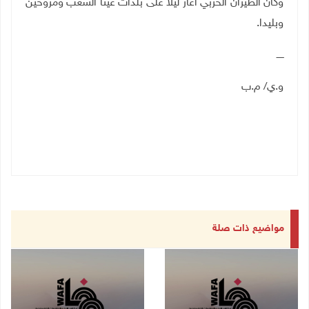
وكان الطيران الحربي أغار ليلا على بلدات عيتا الشعب ومروحين
وبليدا.
ـــــ
و.ي/ م.ب
مواضيع ذات صلة