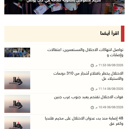
تكريم متفوقين بالثانوية العامة في خان يونس
06/آب/2026 09:13 م
ورشة توصي بخطة عاجلة لاستعادة التعليم الوجاهي ...
06/آب/2026 09:08 م
الرئيس يستقبل مجلس بلدية رام الله ويشدد على د ...
اقرأ أيضا
06/آب/2026 08:36 م
جماهير شعبنا تشيع جثمان الشهيد علاء صبيح في ت ...
تواصل انتهاكات الاحتلال والمستعمرين: اعتقالات
وإصابات و
06/آب/2026 08:33 م
06/08/2026 11:53 م
الاحتلال يوسع حملات الدهم والاعتقال في قلنديا ...
الاحتلال يخطر باقتلاع أشجار من 310 دونمات
06/آب/2026 08:06 م
والاستيلاء عل
الرئيس المصري وملك البحرين يشددان على ضرورة ت ...
06/08/2026 11:14 م
06/آب/2026 07:57 م
قوات الاحتلال تقتحم يعبد جنوب غرب جنين
الاحتلال يخطر بإزالة أشجار زيتون والاستيلاء ع ...
06/08/2026 10:49 م
06/آب/2026 07:53 م
48 إصابة منذ بدء عدوان الاحتلال على مخيم قلنديا
رابطة العالم الإسلامي تدين تواصل انتهاكات الا ...
وكفر عق