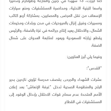
كما أبرزت، 13
شهيدا في جنين والفارعة وطولكرم وتدميرا
واسعا للبنية التحتية، ومحاصرة المستشفيات ومنع سيارات
الإسعاف من نقل المرضى والمصابين، بمشاركة أربع كتائب
ومسيرات وفرق إنزال بالمروحيات في مدن وبلدات ومخيمات
الشمال، والاحتلال يعيد إنتاج جرائمه في غزة بالضفة، والرئيس
يقطع زيارته للسعودية ويعود لمتابعة العدوان على شمال
الضفة.
وفيما يلي أبرز العناوين:
"القدس":
عشرات الشهداء والجرحى بقصف مدرسة تؤوي نازحين بدير
البلح والمنظومة الصحية تدخل "غرفة الإنعاش" بعد إعلان
الأمم المتحدة عدم سماح قوات الاحتلال بإدخال الوقود إلى
المستشفيات في القطاع