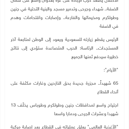
الاحتلال يصعد حرب الإبادة على غزة بعدوان واسع على شمال
الضفة.. شهداء وجرحى وتدمير مسجد والبنية التحتية في جنين
وطولكرم ومخيماتها والفارعة.. وإصابات واقتحامات وهدم
في الضفة
الرئيس يقطع زيارته للسعودية ويعود إلى الوطن لمتابعة آخر
المستجدات.. الرئاسة: الحرب المتصاعدة ستؤدي إلى نتائج
خطيرة سيدفع ثمنها الجميع
"الأيام":
65 شهيداً.. مجزرة جديدة بحق النازحين وغارات مكثفة على
أنحاء القطاع
اجتياح واسع لمحافظات جنين وطولكرم وطوباس يخلّف 13
شهيدا وعشرات الجرحى ودمارا واسعا
"الأغذية العالمي" يعلق عملياته في القطاع بعد إصابة مركبة