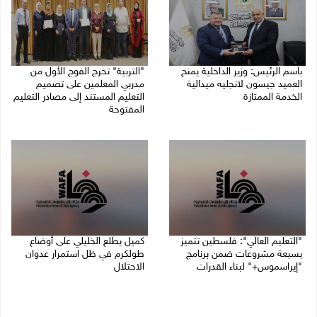
باسم الرئيس: وزير الداخلية يمنح
"التربية" تخرج الفوج الأول من
العميد جيسون لانجليه ميدالية
مدربي المعلمين على تصميم
الخدمة الممتازة
التعليم المستند إلى مصادر التعليم
المفتوحة
05/08/2026 07:50 م
05/08/2026 06:44 م
"التعليم العالي": فلسطين تتميز
كميل يطلع الخليلي على أوضاع
بسبعة مشروعات ضمن برنامج
طولكرم في ظل استمرار عدوان
"إيراسموس+" لبناء القدرات
الاحتلال
05/08/2026 04:47 م
05/08/2026 03:23 م