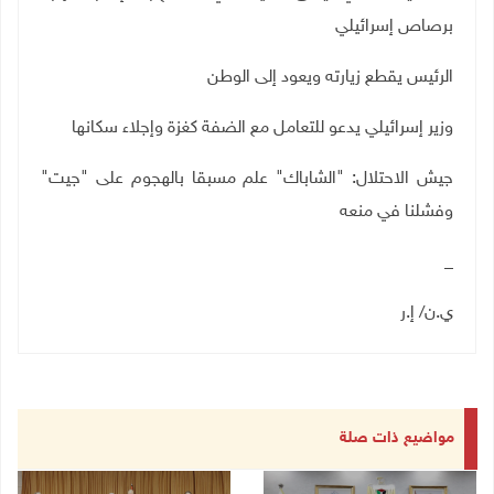
برصاص إسرائيلي
الرئيس يقطع زيارته ويعود إلى الوطن
وزير إسرائيلي يدعو للتعامل مع الضفة كغزة وإجلاء سكانها
جيش الاحتلال: "الشاباك" علم مسبقا بالهجوم على "جيت"
وفشلنا في منعه
_
ي.ن/ إ.ر
مواضيع ذات صلة