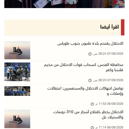
رئيس بلدية الخليل يطلع وفدا أميركيا على تطورا ...
06/آب/2026 09:59 م
اقرأ أيضا
06/آب/2026 09:17 م
إصابة مسن بجروح ورضوض إثر اعتداء جيش الاحتلال ...
الاحتلال يقتحم بلدة طمون جنوب طوباس
06/آب/2026 09:13 م
07/08/2026 08:24 ص
ورشة توصي بخطة عاجلة لاستعادة التعليم الوجاهي ...
محافظة القدس: انسحاب قوات الاحتلال من مخيم
قلنديا وكفر
06/آب/2026 09:08 م
الرئيس يستقبل مجلس بلدية رام الله ويشدد على د ...
07/08/2026 08:23 ص
06/آب/2026 08:36 م
تواصل انتهاكات الاحتلال والمستعمرين: اعتقالات
وإصابات و
جماهير شعبنا تشيع جثمان الشهيد علاء صبيح في ت ...
06/08/2026 11:53 م
06/آب/2026 08:33 م
الاحتلال يخطر باقتلاع أشجار من 310 دونمات
الاحتلال يوسع حملات الدهم والاعتقال في قلنديا ...
والاستيلاء عل
06/آب/2026 08:06 م
06/08/2026 11:14 م